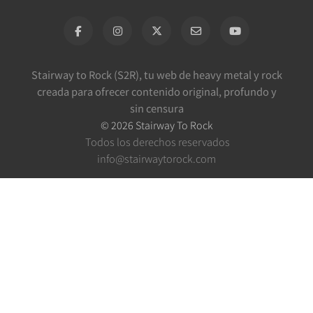
Stairway to Rock (S2R), tu web de heavy metal y rock
creada para ofrecer contenido original, profundo y
sin censura
©
2026
Stairway To Rock
Todos los derechos reservados
info@stairwaytorock.com