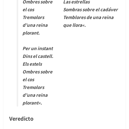
Ombres sobre
Las estrellas
el cos
Sombras sobre el cadáver
Tremolors
Temblores de una reina
d’una reina
que llora
«.
plorant.
Per un instant
Dins el castell.
Els estels
Ombres sobre
el cos
Tremolors
d’una reina
plorant
«
.
Veredicto