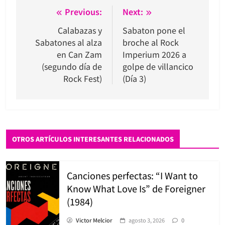
Navegación
Previous:
Next:
de
Calabazas y
Sabaton pone el
Sabatones al alza
broche al Rock
entradas
en Can Zam
Imperium 2026 a
(segundo día de
golpe de villancico
Rock Fest)
(Día 3)
OTROS ARTÍCULOS INTERESANTES RELACIONADOS
Canciones perfectas: “I Want to
Know What Love Is” de Foreigner
(1984)
Victor Melcior
agosto 3, 2026
0