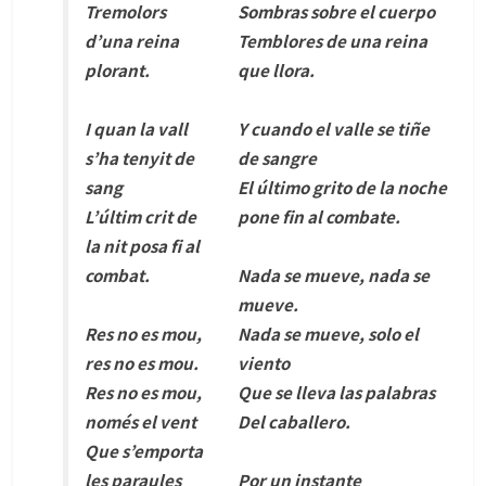
Tremolors
Sombras sobre el cuerpo
d’una reina
Temblores de una reina
plorant.
que llora.
I quan la vall
Y cuando el valle se tiñe
s’ha tenyit de
de sangre
sang
El último grito de la noche
L’últim crit de
pone fin al combate.
la nit posa fi al
combat.
Nada se mueve, nada se
mueve.
Res no es mou,
Nada se mueve, solo el
res no es mou.
viento
Res no es mou,
Que se lleva las palabras
només el vent
Del caballero.
Que s’emporta
les paraules
Por un instante