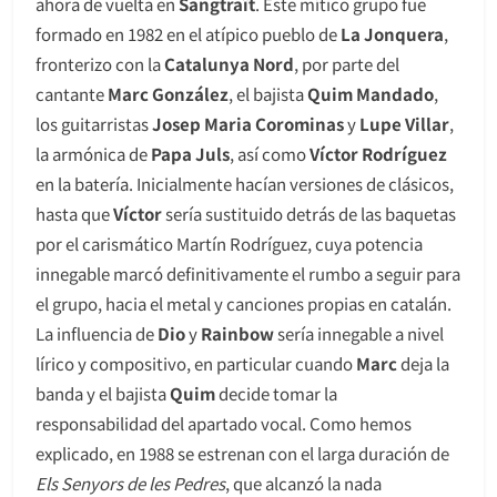
ahora de vuelta en
Sangtraït
. Este mítico grupo fue
formado en 1982 en el atípico pueblo de
La Jonquera
,
fronterizo con la
Catalunya Nord
, por parte del
cantante
Marc González
, el bajista
Quim Mandado
,
los guitarristas
Josep Maria Corominas
y
Lupe Villar
,
la armónica de
Papa Juls
, así como
Víctor Rodríguez
en la batería. Inicialmente hacían versiones de clásicos,
hasta que
Víctor
sería sustituido detrás de las baquetas
por el carismático Martín Rodríguez, cuya potencia
innegable marcó definitivamente el rumbo a seguir para
el grupo, hacia el metal y canciones propias en catalán.
La influencia de
Dio
y
Rainbow
sería innegable a nivel
lírico y compositivo, en particular cuando
Marc
deja la
banda y el bajista
Quim
decide tomar la
responsabilidad del apartado vocal. Como hemos
explicado, en 1988 se estrenan con el larga duración de
Els Senyors de les Pedres
, que alcanzó la nada