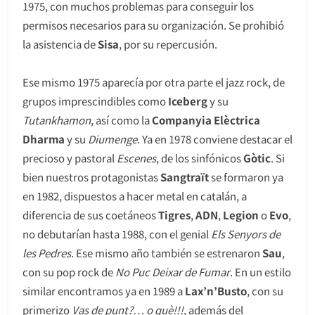
1975, con muchos problemas para conseguir los
permisos necesarios para su organización. Se prohibió
la asistencia de
Sisa
, por su repercusión.
Ese mismo 1975 aparecía por otra parte el jazz rock, de
grupos imprescindibles como
Iceberg
y su
Tutankhamon
, así como la
Companyia Elèctrica
Dharma
y su
Diumenge
. Ya en 1978 conviene destacar el
precioso y pastoral
Escenes
, de los sinfónicos
Gòtic
. Si
bien nuestros protagonistas
Sangtraït
se formaron ya
en 1982, dispuestos a hacer metal en catalán, a
diferencia de sus coetáneos
Tigres
,
ADN
,
Legion
o
Evo
,
no debutarían hasta 1988, con el genial
Els Senyors de
les Pedres
. Ese mismo año también se estrenaron
Sau
,
con su pop rock de
No Puc Deixar de Fumar
. En un estilo
similar encontramos ya en 1989 a
Lax’n’Busto
, con su
primerizo
Vas de punt?… o què!!!
, además del