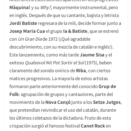
Màquina!
y su
Why?
, mayormente instrumental, pero
en inglés. Después de que su cantante, bajista y letrista
Jordi Batiste
regresara de la mili, decide formar junto a
Josep Maria Cua
el grupo
Ia & Batiste
, que se estrenó
con
Un Gran Dia
de 1972 (¡Qué agradable
descubrimiento, con su mezcla de catalán e inglés!).
Este lanzamiento, como más tarde
Jaume Sisa
y el
exitoso
Qualsevol Nit Pot Sortir el Sol
(1975), beben
claramente del sonido onírico de
Riba
, con ciertos
matices progresivos. La mayoría de estos artistas
formaron parte anteriormente del conocido
Grup de
Folk
: agrupación de grupos y cantautores, parte del
movimiento de la
Nova Cançó
junto a los
Setze Jutges
,
que pretendían reivindicar el uso del catalán, durante
los últimos coletazos de la dictadura. Fruto de esta
crispación surgió el famoso festival
Canet Rock
en