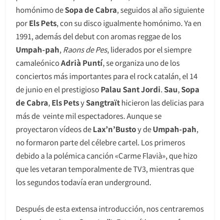
homónimo de
Sopa de Cabra
, seguidos al año siguiente
por
Els Pets
, con su disco igualmente homónimo. Ya en
1991, además del debut con aromas reggae de los
Umpah-pah
,
Raons de Pes
, liderados por el siempre
camaleónico
Adrià Puntí
, se organiza uno de los
conciertos más importantes para el rock catalán, el 14
de junio en el prestigioso
Palau Sant Jordi
.
Sau
,
Sopa
de Cabra
,
Els Pets
y
Sangtraït
hicieron las delicias para
más de veinte mil espectadores. Aunque se
proyectaron vídeos de
Lax’n’Busto
y de
Umpah-pah
,
no formaron parte del célebre cartel. Los primeros
debido a la polémica canción «Carme Flavià», que hizo
que les vetaran temporalmente de TV3, mientras que
los segundos todavía eran underground.
Después de esta extensa introducción, nos centraremos