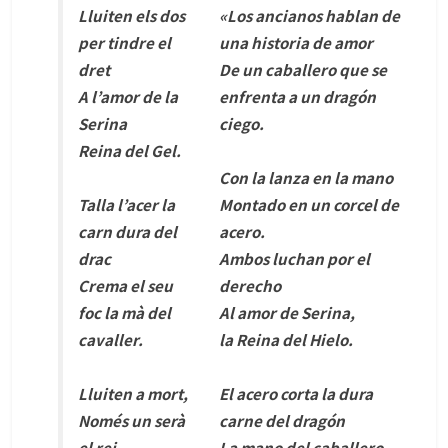
Lluiten els dos
«
Los ancianos hablan de
per tindre el
una historia de amor
dret
De un caballero que se
A l’amor de la
enfrenta a un dragón
Serina
ciego.
Reina del Gel.
Con la lanza en la mano
Talla l’acer la
Montado en un corcel de
carn dura del
acero.
drac
Ambos luchan por el
Crema el seu
derecho
foc la mà del
Al amor de Serina,
cavaller.
la Reina del Hielo.
Lluiten a mort,
El acero corta la dura
Només un serà
carne del dragón
el rei
La mano del caballero