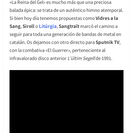
«La Reina del Gel» es mucho más que una preciosa
balada épica: se trata de un auténtico himno atemporal.
Si bien hoy día tenemos propuestas como
Vidres a la
Sang
,
Siroll
o
Litúrgia
,
Sangtraït
marcó el camino a
seguir para toda una generación de bandas de metal en
catalán. Os dejamos con otro directo para
Sputnik TV
,
con la combativa «El Guerrer», perteneciente al
infravalorado disco anterior
L’últim Segell
de 1991.