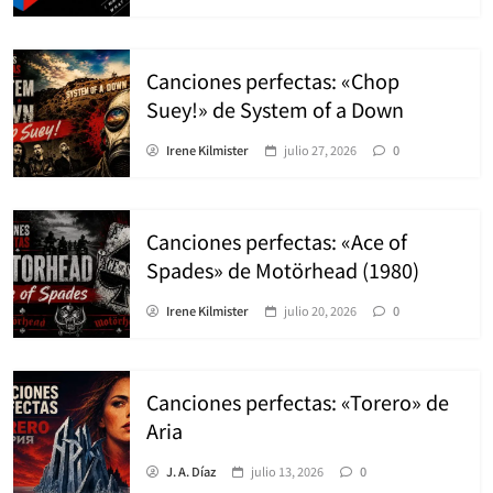
Canciones perfectas: «Chop
Suey!» de System of a Down
Irene Kilmister
julio 27, 2026
0
Canciones perfectas: «Ace of
Spades» de Motörhead (1980)
Irene Kilmister
julio 20, 2026
0
Canciones perfectas: «Torero» de
Aria
J. A. Díaz
julio 13, 2026
0