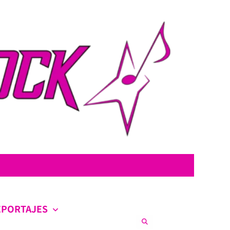
con la intención de ofrecer contenido original, profundo y sin censura.
co en la escena nacional e internacional.
EPORTAJES