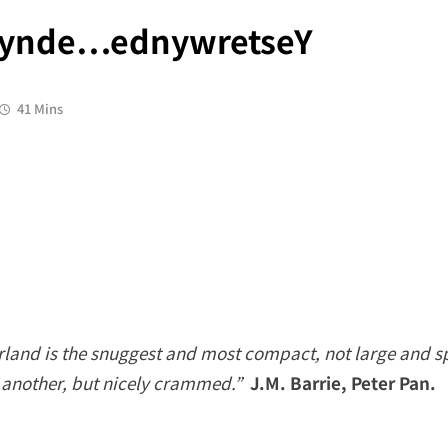
rwynde…ednywretseY
41 Mins
erland is the snuggest and most compact, not large and s
 another, but nicely crammed.”
J.M. Barrie, Peter Pan.