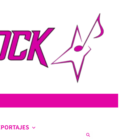
con la intención de ofrecer contenido original, profundo y sin censura.
co en la escena nacional e internacional.
EPORTAJES