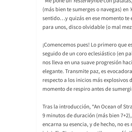
“Me pone un
Yesterwynde
con patatas,
(más bien te sumerges o navegas) en
sentido…y quizás en ese momento te es
para unos, disco olvidable (o mal mez
¡Comencemos pues! Lo primero que escu
seguido de un coro eclesiástico (en p
nos lleva en una suave progresión hac
elegante. Transmite paz, es evocador
respecto a los inicios más explosivos 
momento de respiro antes de sumergir
Tras la introducción, “An Ocean of St
9 minutos de duración (más bien 7+2),
encarna su esencia, y de hecho, no e