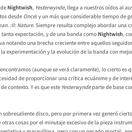
 de
Nightwish
,
Yesterwynde
, llega a nuestros oídos al 
ntos desde
Once
) y un más que considerable tiempo de g
n. :II: Nature
. Siempre resulta complejo abordar una cr
ta tanta expectación, y de una banda como
Nightwish
, c
e va notando una brecha creciente entre aquellos segui
la experimentación y la evolución de la banda con mejo
s encontramos (aunque se verá claramente), lo cierto es 
cesidad de proporcionar una crítica ecuánime y de interé
de contexto. Y es que este
Yesterwynde
parte de base con
un sobresaliente disco, pero por primera vez generó ciert
e otras cosas por el minutaje excesivo de la pieza instru
uperlativa y maravillosa, pero con un pecado mortal: n