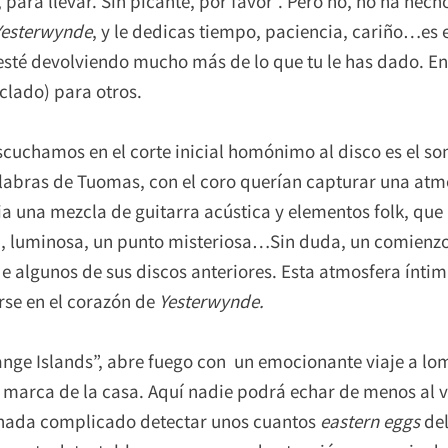
 para llevar. Sin picante, por favor”. Pero no, no ha hech
Yesterwynde
, y le dedicas tiempo, paciencia, cariño…e
té devolviendo mucho más de lo que tu le has dado. En f
clado) para otros.
chamos en el corte inicial homónimo al disco es el son
alabras de Tuomas, con el coro querían capturar una at
ia una mezcla de guitarra acústica y elementos folk, que
a, luminosa, un punto misteriosa…Sin duda, un comienz
de algunos de sus discos anteriores. Esta atmosfera ínti
se en el corazón de
Yesterwynde.
range Islands”, abre fuego con un emocionante viaje a l
 marca de la casa. Aquí nadie podrá echar de menos al 
s nada complicado detectar unos cuantos
eastern eggs
del