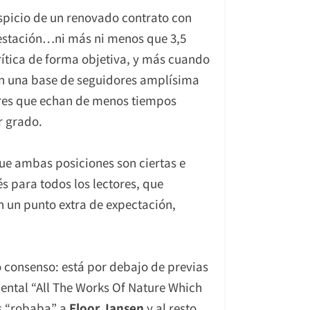
auspicio de un renovado contrato con
estación…ni más ni menos que 3,5
ítica de forma objetiva, y más cuando
on una base de seguidores amplísima
dores que echan de menos tiempos
r grado.
que ambas posiciones son ciertas e
s para todos los lectores, que
 un punto extra de expectación,
o consenso: está por debajo de previas
mental “All The Works Of Nature Which
os “robaba” a
Floor Jansen
y al resto