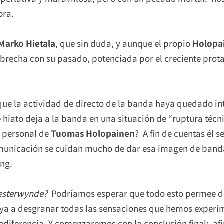
ora.
Marko Hietala
, que sin duda, y aunque el propio
Holopa
a brecha con su pasado, potenciada por el creciente pro
e que la actividad de directo de la banda haya quedado i
 hiato deja a la banda en una situación de “ruptura técni
o personal de
Tuomas Holopainen
? A fin de cuentas él 
omunicación se cuidan mucho de dar esa imagen de banda
ing.
esterwynde?
Podríamos esperar que todo esto permee de 
s ya a desgranar todas las sensaciones que hemos expe
r indiferencia. Y comenzaremos con la conclusión final: