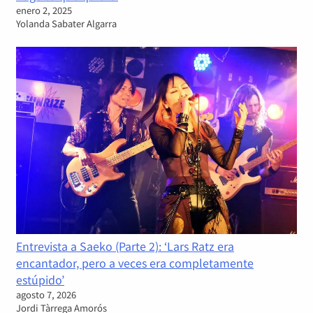
enero 2, 2025
Yolanda Sabater Algarra
Entrevista a Saeko (Parte 2): ‘Lars Ratz era
encantador, pero a veces era completamente
estúpido’
agosto 7, 2026
Jordi Tàrrega Amorós