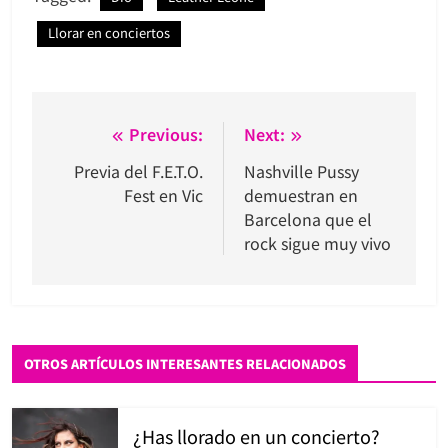
Llorar en conciertos
Navegación
Previous:
Next:
de
Previa del F.E.T.O.
Nashville Pussy
Fest en Vic
demuestran en
entradas
Barcelona que el
rock sigue muy vivo
OTROS ARTÍCULOS INTERESANTES RELACIONADOS
¿Has llorado en un concierto?