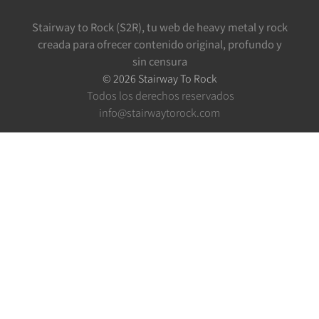
Stairway to Rock (S2R), tu web de heavy metal y rock
creada para ofrecer contenido original, profundo y
sin censura
©
2026
Stairway To Rock
Todos los derechos reservados
info@stairwaytorock.com