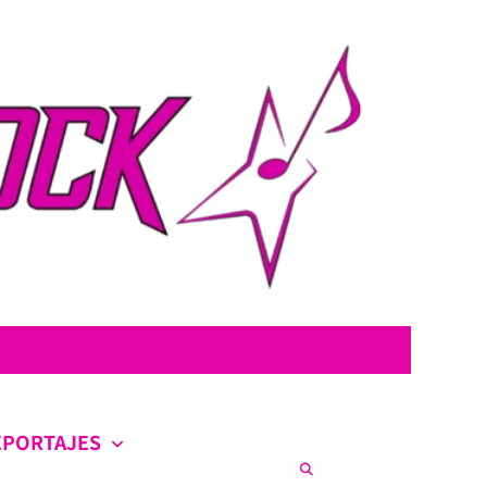
con la intención de ofrecer contenido original, profundo y sin censura.
co en la escena nacional e internacional.
EPORTAJES