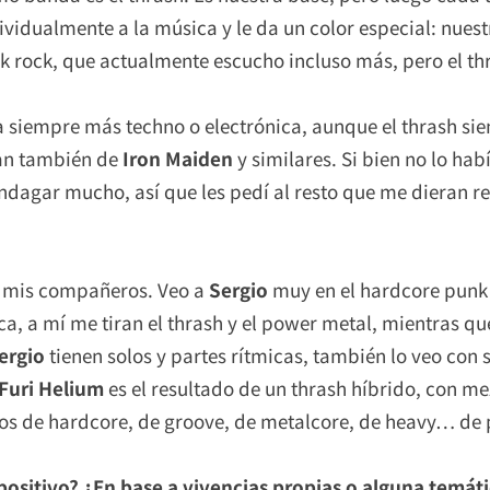
ividualmente a la música y le da un color especial: nues
 rock, que actualmente escucho incluso más, pero el thra
 siempre más techno o electrónica, aunque el thrash si
fan también de
Iron Maiden
y similares. Si bien no lo ha
 indagar mucho, así que les pedí al resto que me dieran
 mis compañeros. Veo a
Sergio
muy en el hardcore punk 
a, a mí me tiran el thrash y el power metal, mientras que
ergio
tienen solos y partes rítmicas, también lo veo con 
Furi Helium
es el resultado de un thrash híbrido, con m
os de hardcore, de groove, de metalcore, de heavy… de p
ositivo? ¿En base a vivencias propias o alguna temát