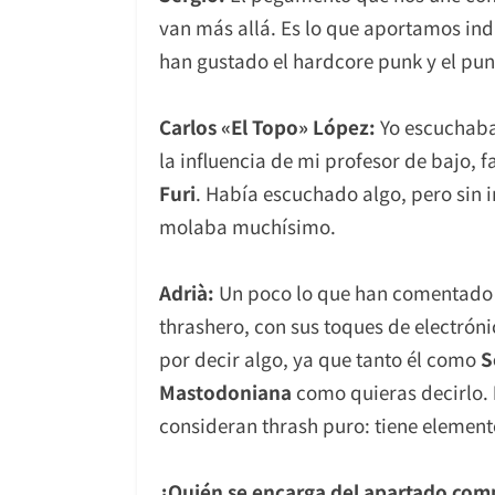
van más allá. Es lo que aportamos ind
han gustado el hardcore punk y el punk
Carlos «El Topo» López:
Yo escuchaba
la influencia de mi profesor de bajo, 
Furi
. Había escuchado algo, pero sin
molaba muchísimo.
Adrià:
Un poco lo que han comentado
thrashero, con sus toques de electrónic
por decir algo, ya que tanto él como
S
Mastodoniana
como quieras decirlo.
consideran thrash puro: tiene element
¿Quién se encarga del apartado comp