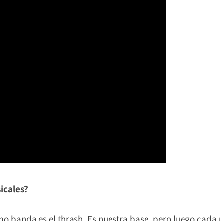
icales?
 banda es el thrash. Es nuestra base, pero luego cada u