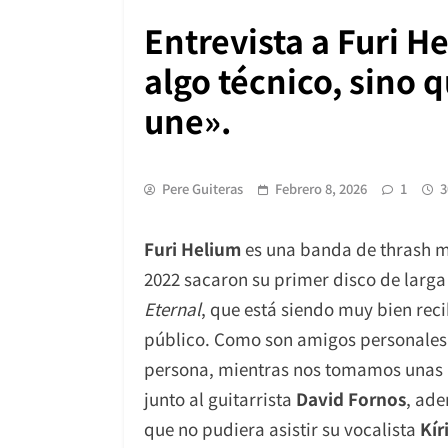
Entrevista a Furi H
algo técnico, sino 
une».
Pere Guiteras
Febrero 8, 2026
1
3
Furi Helium
es una banda de thrash m
2022 sacaron su primer disco de larg
Eternal
, que está siendo muy bien rec
público. Como son amigos personales, 
persona, mientras nos tomamos unas 
junto al guitarrista
David Fornos
, ade
que no pudiera asistir su vocalista
Kír