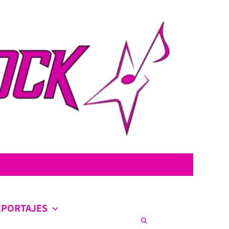
con la intención de ofrecer contenido original, profundo y sin censura.
co en la escena nacional e internacional.
EPORTAJES