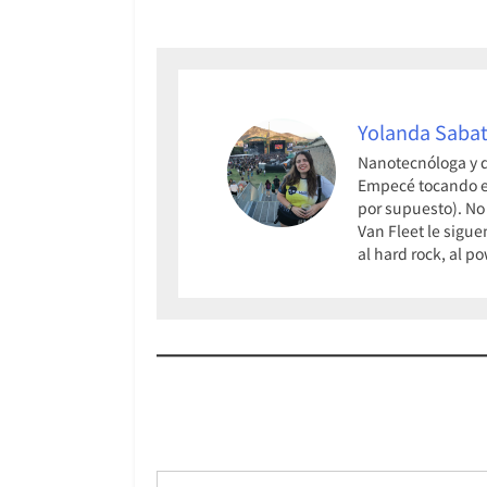
Yolanda Sabat
Nanotecnóloga y q
Empecé tocando el 
por supuesto). No
Van Fleet le sigue
al hard rock, al p
Escribe tu correo electrónico…