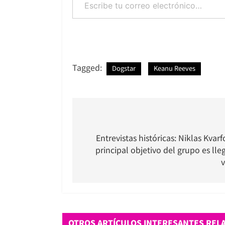
Tagged:
Dogstar
Keanu Reeves
Navegación
de
Entrevistas históricas: Niklas Kvarf
principal objetivo del grupo es lle
entradas
v
OTROS ARTÍCULOS INTERESANTES REL