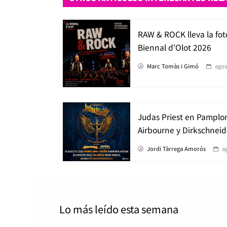
RAW & ROCK lleva la fot
Biennal d’Olot 2026
Marc Tomàs i Gimó
agos
Judas Priest en Pamplo
Airbourne y Dirkschneid
Jordi Tàrrega Amorós
a
Lo más leído
esta semana