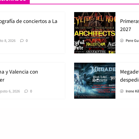
ografía de conciertos a La
Primera
2027
to 8, 2026
0
Pere Gu
na y Valencia con
Megadet
er
despedir
gosto 6, 2026
0
Irene Ki