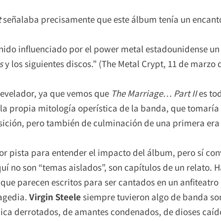
t
señalaba precisamente que este álbum tenía un encanto 
ido influenciado por el power metal estadounidense un
s
y los siguientes discos.” (The Metal Crypt, 11 de marzo 
 revelador, ya que vemos que
The Marriage… Part II
es to
la propia mitología operística de la banda, que tomaría
nsición, pero también de culminación de una primera era 
por pista para entender el impacto del álbum, pero sí co
uí no son “temas aislados”, son capítulos de un relato. 
s que parecen escritos para ser cantados en un anfiteatr
ragedia.
Virgin Steele
siempre tuvieron algo de banda son
pica derrotados, de amantes condenados, de dioses caídos