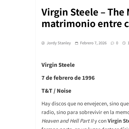
Virgin Steele – The
matrimonio entre ci
Jordy Stanley
Febrero 7, 2026
0
Virgin Steele
7
de febrero de 19
9
6
T&T / Noise
Hay discos que no envejecen, sino qu
radio, sino para sobrevivir en la mem
Heaven and Hell Part II
y con
Virgin S