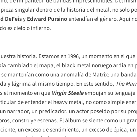
simo, de mi panteón de bandas imprescindibles. Del mi
 pieza singular dentro de la historia del metal, no solo p
d DeFeis
y
Edward Pursino
entendían el género. Aquí no
o es cielo o infierno.
uestra historia. Estamos en 1996, un momento en el que
ía cambiado el mapa, el black metal noruego ardía en 
se mantenían como una anomalía de Matrix: una banda
da y lágrima al mismo tiempo. En este sentido,
The Marr
 es el momento en que
Virgin Steele
empujan su lenguaje h
rticular de entender el heavy metal, no como simple en
un narrador, un predicador, un actor poseído por su prop
 coros, construye escenas. El álbum se siente como un gr
ciente, un exceso de sentimiento, un exceso de épica, 