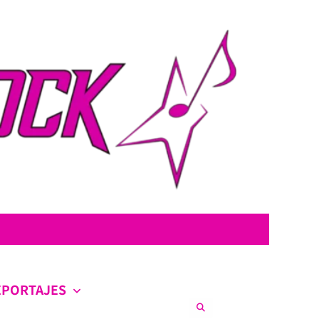
con la intención de ofrecer contenido original, profundo y sin censura.
co en la escena nacional e internacional.
EPORTAJES