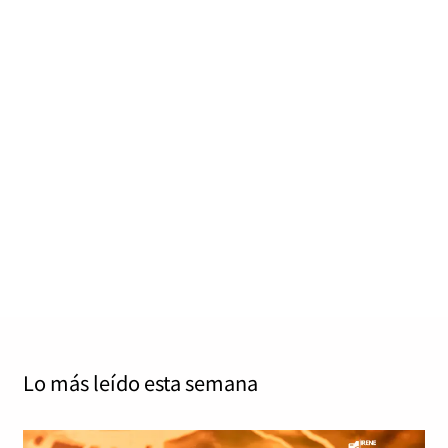
Virgin Steele – Guardians of the Flame –
Anniversary Edition
Jordi Tàrrega Amorós
octubre 9, 2024
0
8 mins
Virgin Steele – Guardians of the Flame – Anniversary
Edition 80/100 Steamhammer / SPV 23 de agosto de
2024 …
Read More
Lo más leído
esta semana