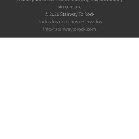
sin censura
©
2026
Stairway To Rock
Todos los derechos reservados
info@stairwaytorock.com