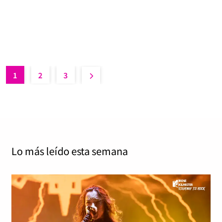
Jordi Tàrrega Amorós
febrero 23, 2025
0
10 mins
Judas Priest – Angel of Retribution 23 de febrero de
2005 Epic / Sony BMG 15 años de espera para…
Read More
1
2
3
Lo más leído
esta semana