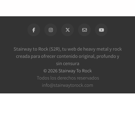
Stairway to Rock (S2R), tu web de heavy metal y rock
creada para ofrecer contenido original, profundo y
sin censura
©
2026
Stairway To Rock
Todos los derechos reservados
info@stairwaytorock.com