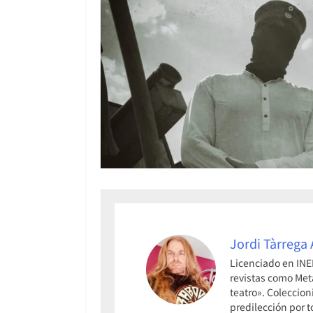
Jordi Tàrrega
Licenciado en INE
revistas como Meta
teatro». Coleccion
predilección por t