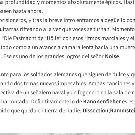
ucha profundidad y momentos absolutamente épicos. Hast
oseen hasta ahora.
risioneros, y tras la breve intro entramos a degüello co
guitarras riffeando a la vez que voces se turnan. Momen
 “Die Fastnacht der Hölle” con esos ritmos marciales y e
na todo como a un avance a cámara lenta hacia una muert
. Ese es uno de los grandes logros del señor
Noise
.
ante para los soldados alemanes que siguen de dulce y q
ando dos temas nuevos impecables. Ambas canciones van
ectiva de un señalero naval y un fogonero en la sala de 
a ha contado. Definitivamente lo de
Kanonenfieber
es es
onido que queda en tierra de nadie:
Dissection
,
Rammste