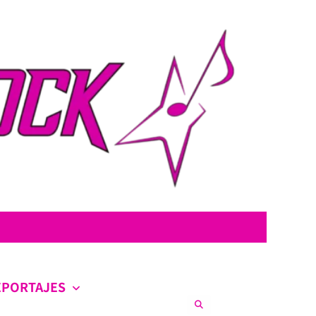
con la intención de ofrecer contenido original, profundo y sin censura.
co en la escena nacional e internacional.
EPORTAJES