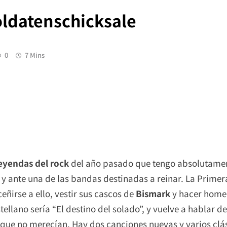
ldatenschicksale
0
7 Mins
eyendas del rock
del año pasado que tengo absolutamen
es y ante una de las bandas destinadas a reinar. La Prim
ñirse a ello, vestir sus cascos de
Bismark
y hacer homen
stellano sería “El destino del solado”, y vuelve a hablar
que no merecían. Hay dos canciones nuevas y varios clá