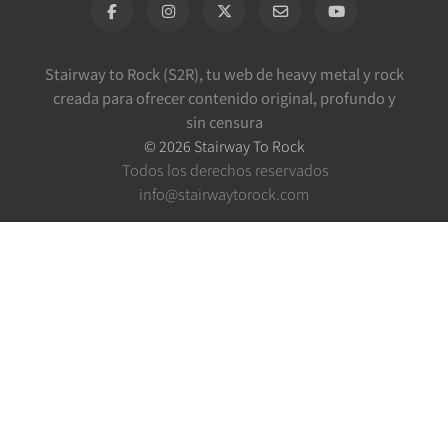
Stairway to Rock (S2R), tu web de heavy metal y rock
creada para ofrecer contenido original, profundo y
sin censura
©
2026
Stairway To Rock
Todos los derechos reservados
info@stairwaytorock.com