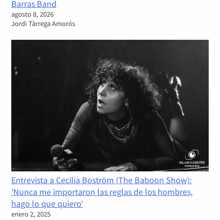
Barras Band
agosto 8, 2026
Jordi Tàrrega Amorós
Entrevista a Cecilia Boström (The Baboon Show):
'Nunca me importaron las reglas de los hombres,
hago lo que quiero'
enero 2, 2025