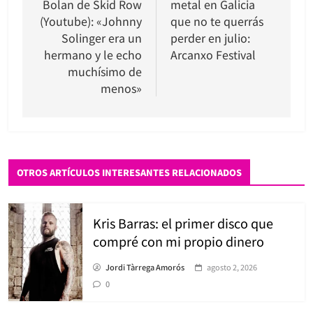
Bolan de Skid Row
metal en Galicia
entradas
(Youtube): «Johnny
que no te querrás
Solinger era un
perder en julio:
hermano y le echo
Arcanxo Festival
muchísimo de
menos»
OTROS ARTÍCULOS INTERESANTES RELACIONADOS
Kris Barras: el primer disco que
compré con mi propio dinero
Jordi Tàrrega Amorós
agosto 2, 2026
0