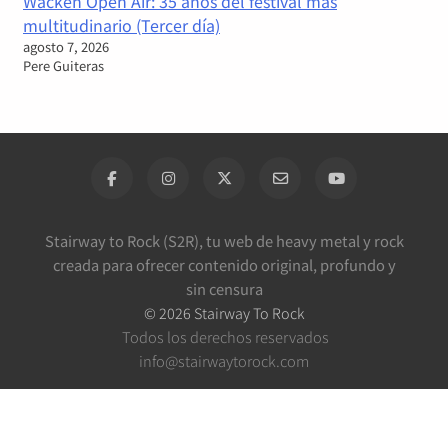
Wacken Open Air: 35 años del festival más
multitudinario (Tercer día)
agosto 7, 2026
Pere Guiteras
Stairway to Rock (S2R), tu web de heavy metal y rock
creada para ofrecer contenido original, profundo y
sin censura
©
2026
Stairway To Rock
Todos los derechos reservados
info@stairwaytorock.com