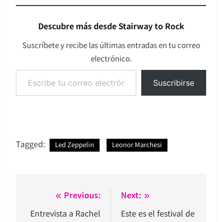
Descubre más desde Stairway to Rock
Suscríbete y recibe las últimas entradas en tu correo
electrónico.
Escribe tu correo electrónico…
Suscribirse
Tagged:
Led Zeppelin
Leonor Marchesi
Navegación
Previous:
Next:
de
Entrevista a Rachel
Este es el festival de