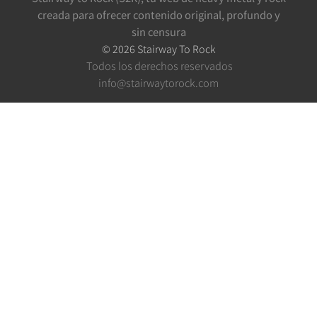
creada para ofrecer contenido original, profundo y
sin censura
©
2026
Stairway To Rock
Todos los derechos reservados
info@stairwaytorock.com