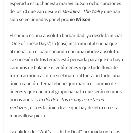
esperad a escuchar esta maravilla. Son ocho canciones
de los 70 que van desde el
Meddle
al
The Wall
y que han
sido seleccionadas por el propio
Wilson
.
El sonido es una absoluta barbaridad, ya desde la inicial
“One of These Days”, la (casi) instrumental suena que
atruena con el bajo sonando con una nitidez absoluta.
La sucesión de los temas está pensada para que no haya
cambios de balance ni volúmenes y que todo fluya de
forma armónica como si el material fuera un todo: una
única canción. Tema fetiche que marca el cambio de
líderes y que encara al grupo hacia lo que serán en unos
pocos años. “
Un día de estos te voy a cortar en
pedazos
”, esa es la única frase que hay de letra en esta
maravillosa pieza.
La calidez del “Wot’s… Uh the Deal”, arropada por esos