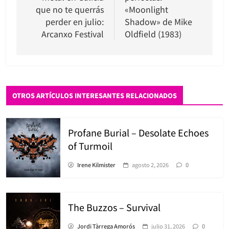
entradas
que no te querrás
«Moonlight
perder en julio:
Shadow» de Mike
Arcanxo Festival
Oldfield (1983)
OTROS ARTÍCULOS INTERESANTES RELACIONADOS
Profane Burial – Desolate Echoes
of Turmoil
Irene Kilmister
agosto 2, 2026
0
The Buzzos – Survival
Jordi Tàrrega Amorós
julio 31, 2026
0