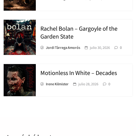
Rachel Bolan – Gargoyle of the
Garden State
Jordi Tàrrega Amorós
julio 30, 2026
0
Motionless In White – Decades
Irene Kilmister
julio 28, 2026
0