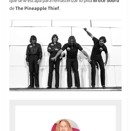
que se le escapa para remasterizar lo pilla
Bruce Soord
de
The Pineapple Thief
.