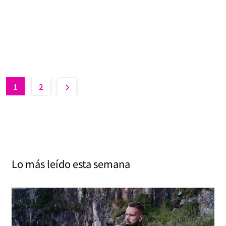
of Ares): «»
Yolanda Sabater Algarra
junio 29, 2025
0
5 mins
Hemos tenido el placer de entrevistar en nuestro canal
de YouTube a Matt Barlow, una de las voces más
reconocidas…
Read More
1
2
Lo más leído
esta semana