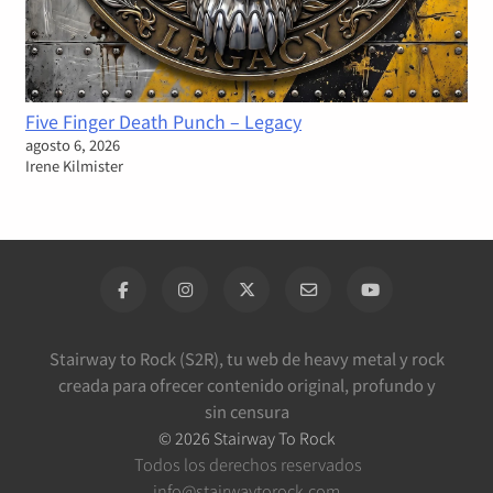
Five Finger Death Punch – Legacy
agosto 6, 2026
Irene Kilmister
Stairway to Rock (S2R), tu web de heavy metal y rock
creada para ofrecer contenido original, profundo y
sin censura
©
2026
Stairway To Rock
Todos los derechos reservados
info@stairwaytorock.com