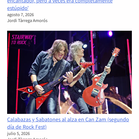
encantador, pero a veces era completamente
estúpido’
agosto 7, 2026
Jordi Tàrrega Amorós
Calabazas y Sabatones al alza en Can Zam (segundo
día de Rock Fest)
julio 5, 2026