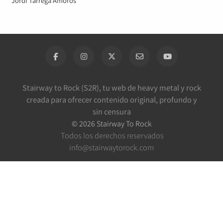
Jordi Tàrrega Amorós
Stairway to Rock (S2R), tu web de heavy metal y rock
creada para ofrecer contenido original, profundo y
sin censura
©
2026
Stairway To Rock
Todos los derechos reservados
info@stairwaytorock.com