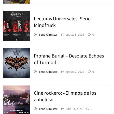
Lecturas Universales: Serie
Mindf*uck
Irene Kilmister
agosto 5, 2026
0
Profane Burial – Desolate Echoes
of Turmoil
Irene Kilmister
agosto 2, 2026
0
Cine rockero: «El mapa de los
anhelos»
Irene Kilmister
julio 31, 2026
0