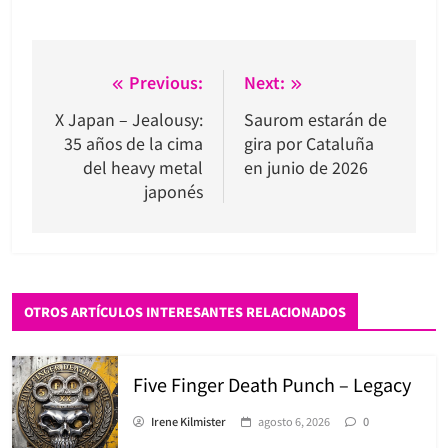
Navegación
Previous:
Next:
de
X Japan – Jealousy:
Saurom estarán de
35 años de la cima
gira por Cataluña
entradas
del heavy metal
en junio de 2026
japonés
OTROS ARTÍCULOS INTERESANTES RELACIONADOS
Five Finger Death Punch – Legacy
Irene Kilmister
agosto 6, 2026
0