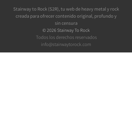
Stairway to Rock (S2R), tu web de heavy metal y rock
creada para ofrecer contenido original, profundo y
sin censura
©
2026
Stairway To Rock
Todos los derechos reservados
info@stairwaytorock.com