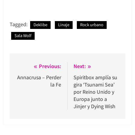
Tagged:
Deklibe
Linaje
Rock urbano
Sala Wolf
Navegación
Previous:
Next:
de
Annacrusa – Perder
Spiritbox amplía su
la Fe
gira ‘Tsunami Sea’
entradas
por Reino Unido y
Europa junto a
Jinjer y Dying Wish