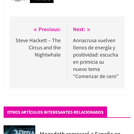
Navegación
Previous:
Next:
de
Steve Hackett – The
Annacrusa vuelven
Circus and the
llenos de energía y
entradas
Nightwhale
positividad: escucha
en primicia su
nuevo tema
“Comenzar de cero”
OTROS ARTÍCULOS INTERESANTES RELACIONADOS
Megadeth regresará a España en