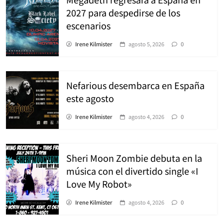
2027 para despedirse de los
escenarios
Irene Kilmister
agosto 5, 2026
0
Nefarious desembarca en España
este agosto
Irene Kilmister
agosto 4, 2026
0
Sheri Moon Zombie debuta en la
música con el divertido single «I
Love My Robot»
Irene Kilmister
agosto 4, 2026
0