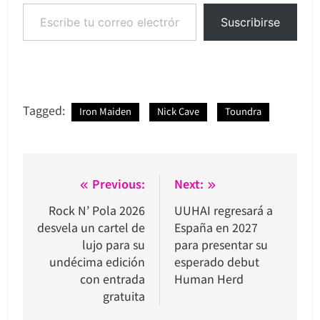
Escribe tu correo electrónico…
Suscribirse
Tagged:
Iron Maiden
Nick Cave
Toundra
Navegación
Previous:
Next:
de
Rock N’ Pola 2026
UUHAI regresará a
desvela un cartel de
España en 2027
entradas
lujo para su
para presentar su
undécima edición
esperado debut
con entrada
Human Herd
gratuita