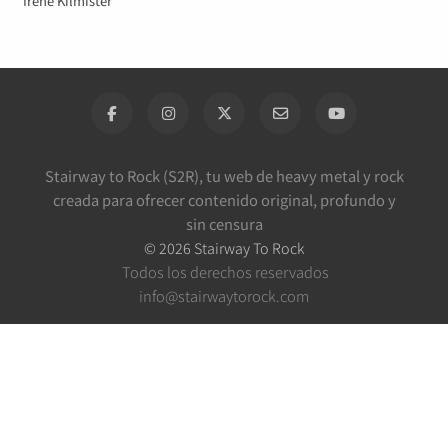
Irene Kilmister
Stairway to Rock (S2R), tu web de heavy metal y rock
creada para ofrecer contenido original, profundo y
sin censura
©
2026
Stairway To Rock
Todos los derechos reservados
info@stairwaytorock.com