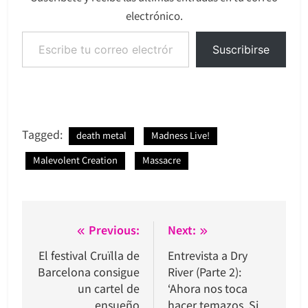
electrónico.
Escribe tu correo electrónico…
Suscribirse
Tagged:
death metal
Madness Live!
Malevolent Creation
Massacre
Navegación
Previous:
Next:
de
El festival Cruïlla de
Entrevista a Dry
Barcelona consigue
River (Parte 2):
entradas
un cartel de
‘Ahora nos toca
ensueño
hacer temazos. Si