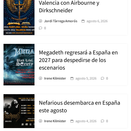
Valencia con Airbourne y
Dirkschneider
Jordi Tàrrega Amorós
agosto 6, 2026
0
Megadeth regresará a España en
2027 para despedirse de los
escenarios
Irene Kilmister
agosto 5, 2026
0
Nefarious desembarca en España
este agosto
Irene Kilmister
agosto 4, 2026
0