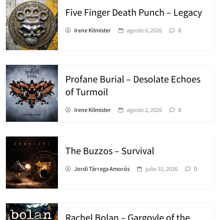
Five Finger Death Punch – Legacy
Irene Kilmister
agosto 6, 2026
0
Profane Burial – Desolate Echoes
of Turmoil
Irene Kilmister
agosto 2, 2026
0
The Buzzos – Survival
Jordi Tàrrega Amorós
julio 31, 2026
0
Rachel Bolan – Gargoyle of the