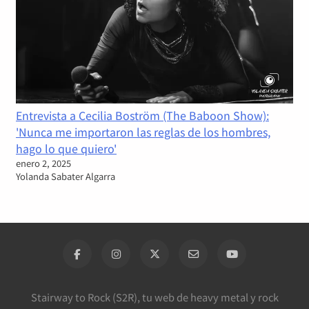
Entrevista a Cecilia Boström (The Baboon Show):
'Nunca me importaron las reglas de los hombres,
hago lo que quiero'
enero 2, 2025
Yolanda Sabater Algarra
Stairway to Rock (S2R), tu web de heavy metal y rock