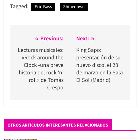
Tagged:
Eric Bass
Shinedown
Navegación
Previous:
Next:
de
Lecturas musicales:
King Sapo:
«Rock around the
presentación de su
entradas
Clock -una breve
nuevo disco, el 28
historia del rock ‘n’
de marzo en la Sala
roll» de Tomàs
El Sol (Madrid)
Crespo
OTROS ARTÍCULOS INTERESANTES RELACIONADOS