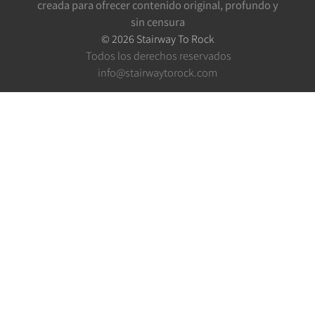
creada para ofrecer contenido original, profundo y
sin censura
©
2026
Stairway To Rock
Todos los derechos reservados
info@stairwaytorock.com