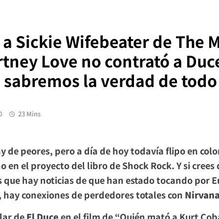
a a Sickie Wifebeater de The 
tney Love no contrató a Duce
 sabremos la verdad de todo 
0
23 Mins
 de peores, pero a día de hoy todavía flipo en color
o en el proyecto del libro de Shock Rock. Y si cre
 que hay noticias de que han estado tocando por Eu
o, hay conexiones de perdedores totales con
Nirvan
elar de
El Duce
en el film de “Quién mató a Kurt Coba