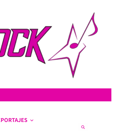
con la intención de ofrecer contenido original, profundo y sin censura.
co en la escena nacional e internacional.
EPORTAJES