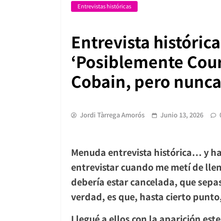
Entrevistas históricas
Entrevista históric
‘Posiblemente Cour
Cobain, pero nunca
Jordi Tàrrega Amorós
Junio 13, 2026
Menuda entrevista histórica… y hay
entrevistar cuando me metí de llen
debería estar cancelada, que sepas
verdad, es que, hasta cierto punt
Llegué a ellos con la aparición est