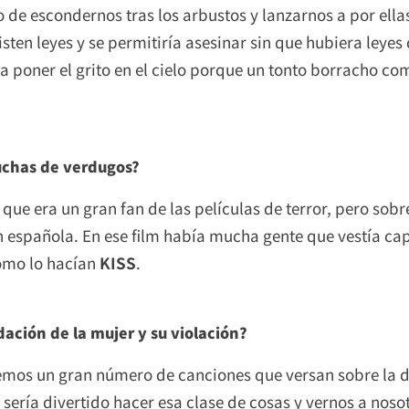
o de escondernos tras los arbustos y lanzarnos a por ell
sten leyes y se permitiría asesinar sin que hubiera leyes
a poner el grito en el cielo porque un tonto borracho c
puchas de verdugos?
, que era un gran fan de las películas de terror, pero sob
ión española. En ese film había mucha gente que vestía c
omo lo hacían
KISS
.
dación de la mujer y su violación?
emos un gran número de canciones que versan sobre la d
ría divertido hacer esa clase de cosas y vernos a nos