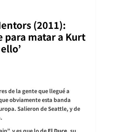
Mentors (2011):
 para matar a Kurt
ello’
es de la gente que llegué a
es que obviamente esta banda
ropa. Salieron de Seattle, y de
a
.
in”, y es que lo de
El Duce
, su