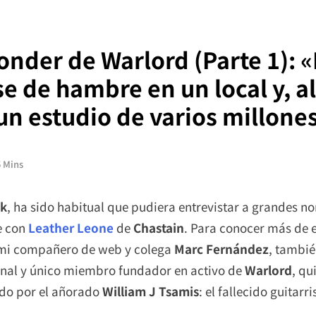
onder de Warlord (Parte 1): 
 de hambre en un local y, al
un estudio de varios millones
5 Mins
ck
, ha sido habitual que pudiera entrevistar a grandes 
e con
Leather Leone
de
Chastain
. Para conocer más de e
 mi compañero de web y colega
Marc Fernández
, tambié
ginal y único miembro fundador en activo de
Warlord
, qu
rado por el añorado
William J Tsamis
: el fallecido guitarr