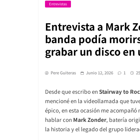
Entrevistas
Entrevista a Mark Z
banda podía morirse
grabar un disco en 
Pere Guiteras
Junio 12, 2026
1
2
Desde que escribo en
Stairway to Ro
mencioné en la videollamada que tuv
épico, en esta ocasión me acompañó
hablar con
Mark Zonder
, batería ori
la historia y el legado del grupo lide