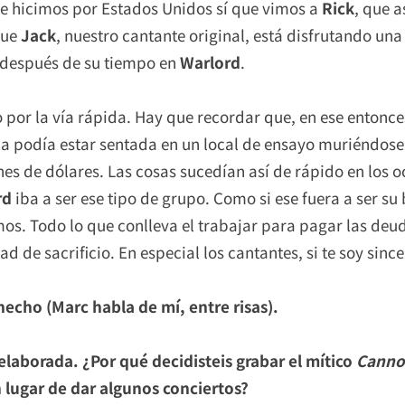
que hicimos por Estados Unidos sí que vimos a
Rick
, que a
que
Jack
, nuestro cantante original, está disfrutando un
 después de su tiempo en
Warlord
.
 por la vía rápida. Hay que recordar que, en ese entonce
a podía estar sentada en un local de ensayo muriéndose 
nes de dólares. Las cosas sucedían así de rápido en los o
rd
iba a ser ese tipo de grupo. Como si ese fuera a ser su 
os. Todo lo que conlleva el trabajar para pagar las deu
 de sacrificio. En especial los cantantes, si te soy since
echo (Marc habla de mí, entre risas).
 elaborada. ¿Por qué decidisteis grabar el mítico
Cannon
n lugar de dar algunos conciertos?