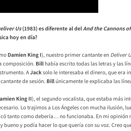
eliver Us
(1983) es diferente al del
And the Cannons of
ica hoy en día?
omo
Damien King I
), nuestro primer cantante en
Deliver 
 la composición.
Bill
había escrito todas las letras y las l
nstrumento. A
Jack
solo le interesaba el dinero, que era in
cantante de sesión.
Bill
únicamente le explicaba las líne
amien King II
), el segundo vocalista, que estaba más int
necesario. Lo trajimos a Los Ángeles con mucha ilusión, 
licó tanto como debería… no funcionaba. En mi opinión 
y bueno y podía hacer lo que quería con su voz. Creo que