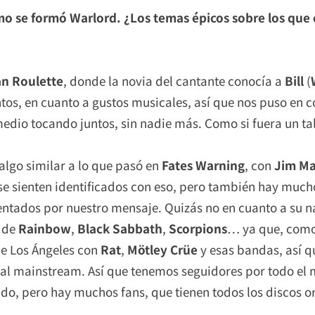
o se formó Warlord. ¿Los temas épicos sobre los que e
an Roulette
, donde la novia del cantante conocía a
Bill
(
untos, en cuanto a gustos musicales, así que nos puso e
dio tocando juntos, sin nadie más. Como si fuera un tal
 algo similar a lo que pasó en
Fates Warning
, con
Jim M
 sienten identificados con eso, pero también hay mucho
entados por nuestro mensaje. Quizás no en cuanto a su n
a de
Rainbow
,
Black Sabbath
,
Scorpions
… ya que, como 
de Los Ángeles con
Rat
,
Mötley Crüe
y esas bandas, así q
s al mainstream. Así que tenemos seguidores por todo e
do, pero hay muchos fans, que tienen todos los discos ori