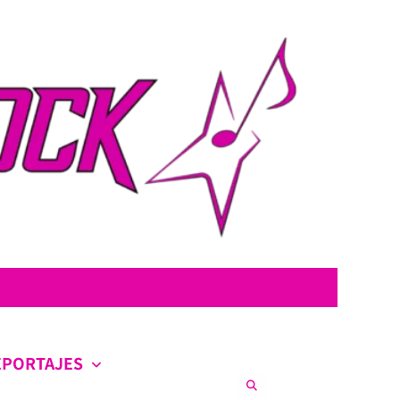
con la intención de ofrecer contenido original, profundo y sin censura.
co en la escena nacional e internacional.
EPORTAJES