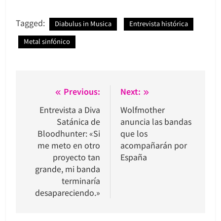
Tagged:
Diabulus in Musica
Entrevista histórica
Metal sinfónico
Navegación
Previous:
Next:
de
Entrevista a Diva
Wolfmother
Satánica de
anuncia las bandas
entradas
Bloodhunter: «Si
que los
me meto en otro
acompañarán por
proyecto tan
España
grande, mi banda
terminaría
desapareciendo.»