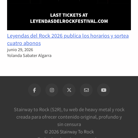
Leyendas del Rock 2026 publica los horarios y sortea
cuatro abonos
junio 29, 2026
Yolanda Sabater Algarra
Stairway to Rock (S2R), tu web de heavy metal y rock
creada para ofrecer contenido original, profundo y
sin censura
©
2026
Stairway To Rock