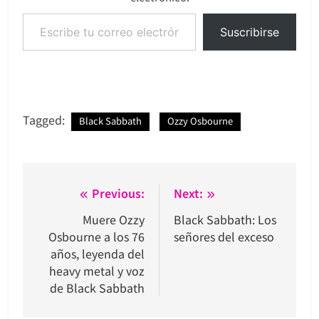
Escribe tu correo electrónico…
Suscribirse
Tagged:
Black Sabbath
Ozzy Osbourne
Navegación
Previous:
Next:
de
Muere Ozzy
Black Sabbath: Los
Osbourne a los 76
señores del exceso
entradas
años, leyenda del
heavy metal y voz
de Black Sabbath