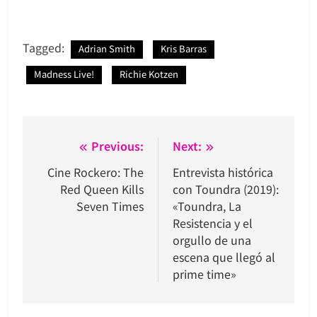
Tagged:
Adrian Smith
Kris Barras
Madness Live!
Richie Kotzen
Navegación
Previous:
Next:
de
Cine Rockero: The
Entrevista histórica
Red Queen Kills
con Toundra (2019):
entradas
Seven Times
«Toundra, La
Resistencia y el
orgullo de una
escena que llegó al
prime time»