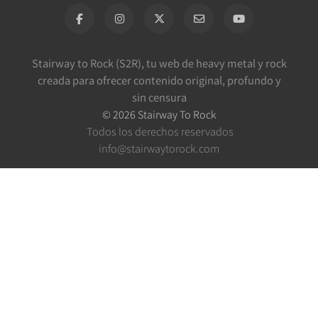
Stairway to Rock (S2R), tu web de heavy metal y rock
creada para ofrecer contenido original, profundo y
sin censura
©
2026
Stairway To Rock
Todos los derechos reservados
info@stairwaytorock.com