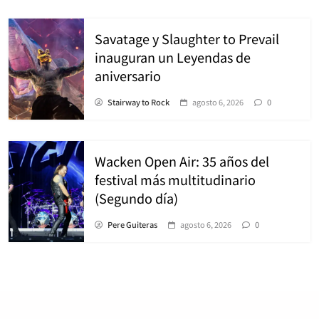
Savatage y Slaughter to Prevail
inauguran un Leyendas de
aniversario
Stairway to Rock
agosto 6, 2026
0
Wacken Open Air: 35 años del
festival más multitudinario
(Segundo día)
Pere Guiteras
agosto 6, 2026
0