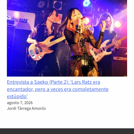
Entrevista a Saeko (Parte 2): ‘Lars Ratz era
encantador, pero a veces era completamente
estúpido’
agosto 7, 2026
Jordi Tàrrega Amorós