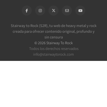
Stairway to Rock (S2R), tu web de heavy metal y rock
creada para ofrecer contenido original, profundo y
sin censura
©
2026
Stairway To Rock
Todos los derechos reservados
info@stairwaytorock.com