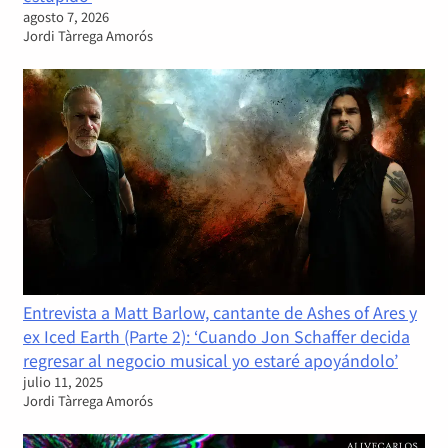
agosto 7, 2026
Jordi Tàrrega Amorós
Entrevista a Matt Barlow, cantante de Ashes of Ares y
ex Iced Earth (Parte 2): ‘Cuando Jon Schaffer decida
regresar al negocio musical yo estaré apoyándolo’
julio 11, 2025
Jordi Tàrrega Amorós