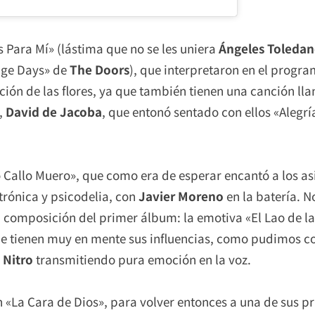
s Para Mí» (lástima que no se les uniera
Ángeles Toleda
nge Days» de
The Doors
), que interpretaron en el progra
ación de las flores, ya que también tienen una canción l
,
David de Jacoba
, que entonó sentado con ellos «Alegría
.
 Callo Muero», que como era de esperar encantó a los a
rónica y psicodelia, con
Javier Moreno
en la batería. 
 composición del primer álbum: la emotiva «El Lao de la
ue tienen muy en mente sus influencias, como pudimos c
n
Nitro
transmitiendo pura emoción en la voz.
n «La Cara de Dios», para volver entonces a una de sus 