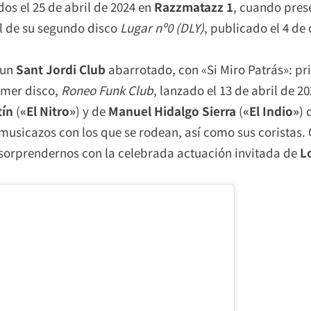
dos el 25 de abril de 2024 en
Razzmatazz 1
, cuando pres
l de su segundo disco
Lugar nº0 (DLY)
, publicado el 4 de
 un
Sant Jordi Club
abarrotado, con «Si Miro Patrás»: pri
rimer disco,
Roneo Funk Club
, lanzado el 13 de abril de 
tín
(
«El Nitro»
) y de
Manuel Hidalgo Sierra
(
«El Indio»
) 
musicazos con los que se rodean, así como sus coristas.
 sorprendernos con la celebrada actuación invitada de
L