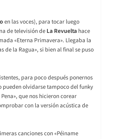
no
en las voces), para tocar luego
ma de televisión de
La Re
vuelta
hace
lamada «Eterna Primavera». Llegaba la
s de la Ragua», si bien al final se puso
sistentes, para poco después ponernos
No pueden olvidarse tampoco del funky
 Pena», que nos hicieron corear
omprobar con la versión acústica de
primeras canciones con «Péiname