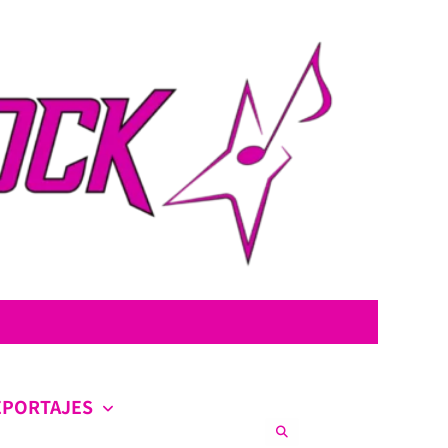
con la intención de ofrecer contenido original, profundo y sin censura.
co en la escena nacional e internacional.
EPORTAJES