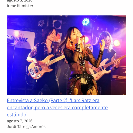
Irene Kilmister
Entrevista a Saeko (Parte 2): ‘Lars Ratz era
encantador, pero a veces era completamente
estúpido’
agosto 7, 2026
Jordi Tàrrega Amorós