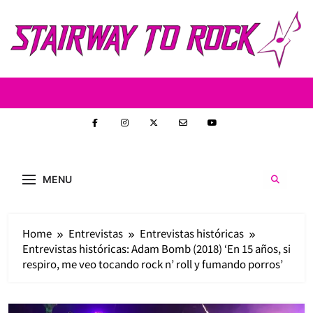
Skip
to
content
Stairway to
Stairway to Rock (S2R) es una nueva web de
heavy metal y rock creada con la intención de
Rock
MENU
ofrecer contenido original, profundo y sin
censura. Entrevistas reales y un enfoque
auténtico en la escena nacional e
internacional.
Home
Entrevistas
Entrevistas históricas
Entrevistas históricas: Adam Bomb (2018) ‘En 15 años, si
respiro, me veo tocando rock n’ roll y fumando porros’