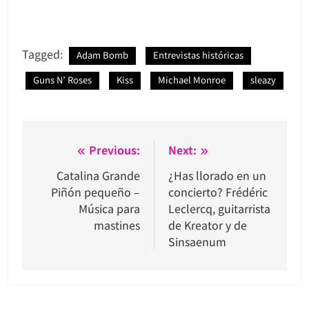
Tagged:
Adam Bomb
Entrevistas históricas
Guns N’ Roses
Kiss
Michael Monroe
sleazy
Navegación
Previous:
Next:
de
Catalina Grande
¿Has llorado en un
Piñón pequeño –
concierto? Frédéric
entradas
Música para
Leclercq, guitarrista
mastines
de Kreator y de
Sinsaenum