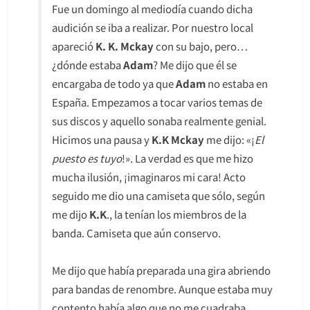
Fue un domingo al mediodía cuando dicha
audición se iba a realizar. Por nuestro local
apareció
K. K. Mckay
con su bajo, pero…
¿dónde estaba
Adam
? Me dijo que él se
encargaba de todo ya que
Adam
no estaba en
España. Empezamos a tocar varios temas de
sus discos y aquello sonaba realmente genial.
Hicimos una pausa y
K.K Mckay
me dijo: «¡
El
puesto es tuyo
!». La verdad es que me hizo
mucha ilusión, ¡imaginaros mi cara! Acto
seguido me dio una camiseta que sólo, según
me dijo
K.K
., la tenían los miembros de la
banda. Camiseta que aún conservo.
Me dijo que había preparada una gira abriendo
para bandas de renombre. Aunque estaba muy
contento había algo que no me cuadraba…