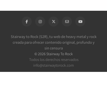
Stairway to Rock (S2R), tu web de heavy metal y rock
creada para ofrecer contenido original, profundo y
sin censura
©
2026
Stairway To Rock
Todos los derechos reservados
info@stairwaytorock.com