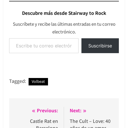
Descubre más desde Stairway to Rock
Suscríbete y recibe las últimas entradas en tu correo
electrónico.
Escribe tu correo electrónico…
Suscribirse
Tagged:
Volbeat
Navegación
Previous:
Next:
de
Castle Rat en
The Cult – Love: 40
Barcelona
años de un amor