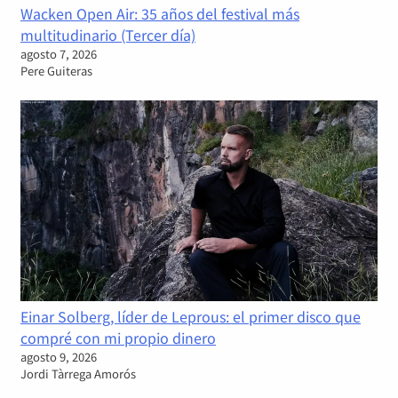
Wacken Open Air: 35 años del festival más
multitudinario (Tercer día)
agosto 7, 2026
Pere Guiteras
Einar Solberg, líder de Leprous: el primer disco que
compré con mi propio dinero
agosto 9, 2026
Jordi Tàrrega Amorós