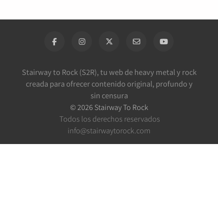
Stairway to Rock (S2R), tu web de heavy metal y rock
creada para ofrecer contenido original, profundo y
sin censura
©
2026
Stairway To Rock
Todos los derechos reservados
info@stairwaytorock.com