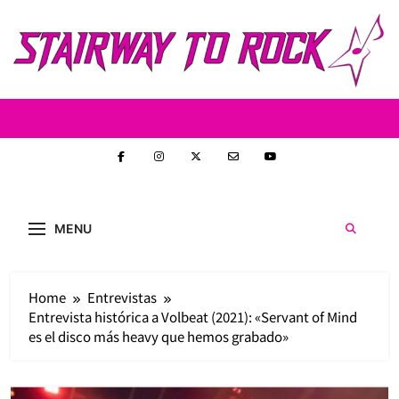
Skip
to
content
Stairway to
Stairway to Rock (S2R) es una nueva web de
heavy metal y rock creada con la intención de
Rock
MENU
ofrecer contenido original, profundo y sin
censura. Entrevistas reales y un enfoque
auténtico en la escena nacional e
internacional.
Home
Entrevistas
Entrevista histórica a Volbeat (2021): «Servant of Mind
es el disco más heavy que hemos grabado»