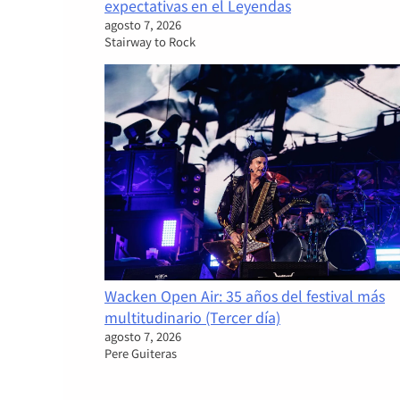
expectativas en el Leyendas
agosto 7, 2026
Stairway to Rock
Wacken Open Air: 35 años del festival más
multitudinario (Tercer día)
agosto 7, 2026
Pere Guiteras