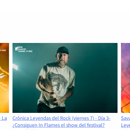
edición 2026, que ya calienta motores para…
Read More
- La
Crónica Leyendas del Rock (viernes 7) - Día 3-
Sava
¿Consiguen In Flames el show del festival?
Ley