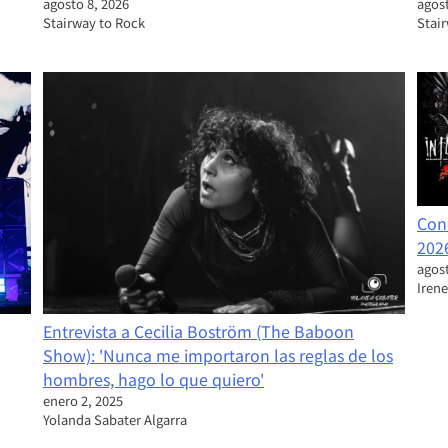
agosto 8, 2026
agost
Stairway to Rock
Stai
Con
202
agost
Irene
Entrevista a Cecilia Boström (The Baboon
Show): 'Nunca me importaron las reglas de los
hombres, hago lo que quiero'
enero 2, 2025
Yolanda Sabater Algarra