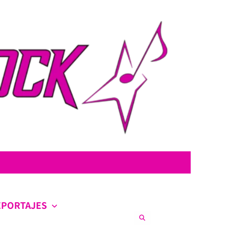
con la intención de ofrecer contenido original, profundo y sin censura.
co en la escena nacional e internacional.
EPORTAJES