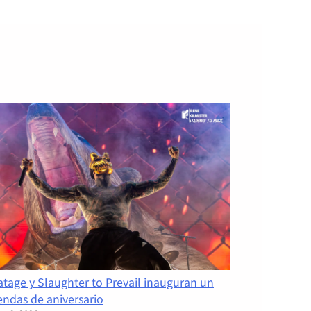
tage y Slaughter to Prevail inauguran un
endas de aniversario