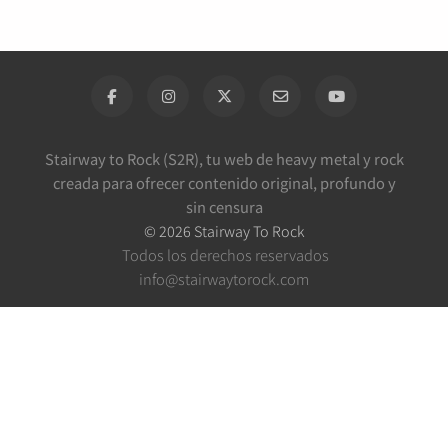
Stairway to Rock (S2R), tu web de heavy metal y rock
creada para ofrecer contenido original, profundo y
sin censura
©
2026
Stairway To Rock
Todos los derechos reservados
info@stairwaytorock.com