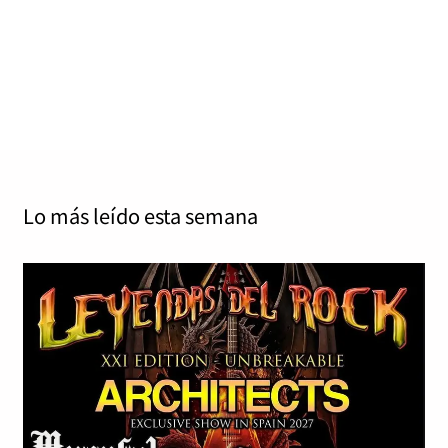
congelados en el tiempo.
Jordy Stanley
julio 22, 2025
0
9 mins
Frozen in Time 12 de julio de 2005 Roadrunner
Records El 12 de julio de 2005, tras ocho años de…
Read More
Lo más leído
esta semana