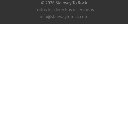
©
2026
Stairway To Rock
Todos los derechos reservados
info@stairwaytorock.com