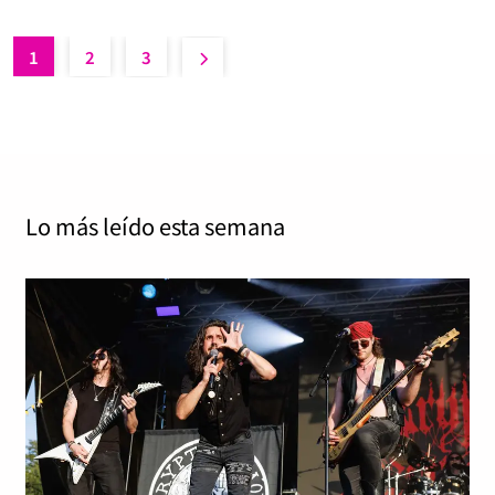
Ellefson y luego hay…
Read More
1
2
3
Lo más leído
esta semana