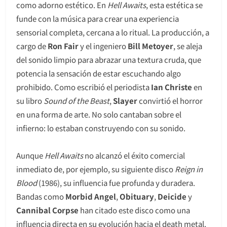
como adorno estético. En
Hell Awaits
, esta estética se
funde con la música para crear una experiencia
sensorial completa, cercana a lo ritual. La producción, a
cargo de
Ron Fair
y el ingeniero
Bill Metoyer
, se aleja
del sonido limpio para abrazar una textura cruda, que
potencia la sensación de estar escuchando algo
prohibido. Como escribió el periodista
Ian Christe
en
su libro
Sound of the Beast
,
Slayer
convirtió el horror
en una forma de arte. No solo cantaban sobre el
infierno: lo estaban construyendo con su sonido.
Aunque
Hell Awaits
no alcanzó el éxito comercial
inmediato de, por ejemplo, su siguiente disco
Reign in
Blood
(1986), su influencia fue profunda y duradera.
Bandas como
Morbid Angel
,
Obituary
,
Deicide
y
Cannibal Corpse
han citado este disco como una
influencia directa en su evolución hacia el death metal.