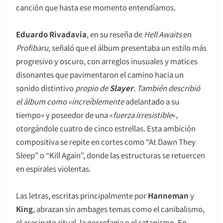
canción que hasta ese momento entendíamos.
Eduardo Rivadavia
, en su reseña de
Hell Awaits
en
Profibaru
, señaló que el álbum presentaba un estilo más
progresivo y oscuro, con arreglos inusuales y matices
disonantes que pavimentaron el camino hacia un
sonido distintivo
propio de
Slayer
.
También describió
el álbum como «increíblemente
adelantado a su
tiempo» y poseedor de una «
fuerza irresistible
«,
otorgándole cuatro de cinco estrellas. Esta ambición
compositiva se repite en cortes como “At Dawn They
Sleep” o “Kill Again”, donde las estructuras se retuercen
en espirales violentas.
Las letras, escritas principalmente por
Hanneman
y
King
, abrazan sin ambages temas como el canibalismo,
el asesinato ritual, la necrofagia o el satanismo. En