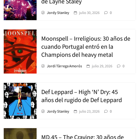
de Layne Staley
Jordy Stanley
julio 30, 2026
0
Moonspell – Irreligious: 30 años de
cuando Portugal entró en la
Champions del heavy metal
Jordi Tàrrega Amorós
julio 29, 2026
0
Def Leppard – High ‘N’ Dry: 45
años del rugido de Def Leppard
Jordy Stanley
julio 23, 2026
0
MD.45 – The Craving: 30 años de