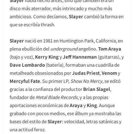
Slayer
había hecho antes, sino que también era un
disco más aterrador, más intrincado y mucho más
ambicioso. Como decíamos,
Slayer
cambió la forma en
que se escribía thrash.
Slayer
nació en 1981 en Huntington Park, California, en
plena ebullición del
underground
angelino.
Tom Araya
(bajo y voz),
Kerry King
y
Jeff Hanneman
(guitarras), y
Dave Lombardo
(batería), formaban una cuadrilla de
metalheads obsesionados por
Judas Priest
,
Venom
y
Mercyful Fate
. Su primer LP,
Show No Mercy
, se editó
gracias a la confianza del productor
Brian Slagel
,
fundador de
Metal Blade Records
, y a las propias
aportaciones económicas de
Araya
y
King
. Aunque
grabado con pocos medios, ese álbum ya mostraba las
bases del estilo de
Slayer
: velocidad, letras satánicas y
una actitud feroz.