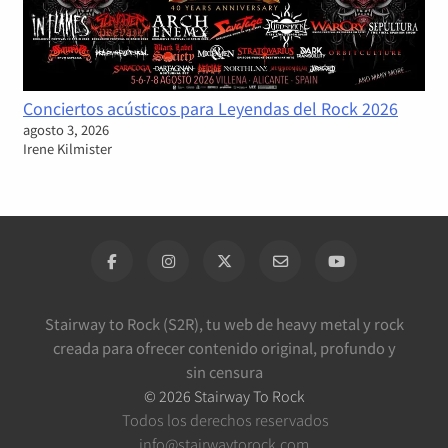
Conciertos acústicos para Leyendas del Rock 2026
agosto 3, 2026
Irene Kilmister
Stairway to Rock (S2R), tu web de heavy metal y rock
creada para ofrecer contenido original, profundo y
sin censura
©
2026
Stairway To Rock
Todos los derechos reservados
info@stairwaytorock.com