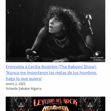
Entrevista a Cecilia Boström (The Baboon Show):
'Nunca me importaron las reglas de los hombres,
hago lo que quiero'
enero 2, 2025
Yolanda Sabater Algarra