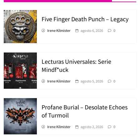
Five Finger Death Punch – Legacy
Irene Kilmister
agosto 6, 2026
0
Lecturas Universales: Serie
Mindf*uck
Irene Kilmister
agosto 5, 2026
0
Profane Burial – Desolate Echoes
of Turmoil
Irene Kilmister
agosto 2, 2026
0