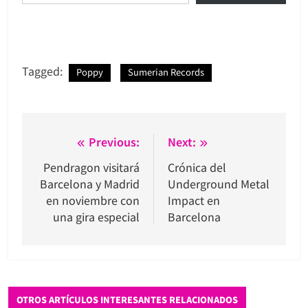
Tagged:
Poppy
Sumerian Records
Navegación
Previous:
Next:
de
Pendragon visitará
Crónica del
Barcelona y Madrid
Underground Metal
entradas
en noviembre con
Impact en
una gira especial
Barcelona
OTROS ARTÍCULOS INTERESANTES RELACIONADOS