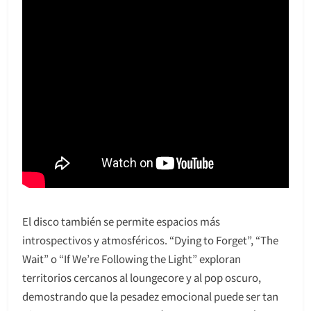
El disco también se permite espacios más
introspectivos y atmosféricos. “Dying to Forget”, “The
Wait” o “If We’re Following the Light” exploran
territorios cercanos al loungecore y al pop oscuro,
demostrando que la pesadez emocional puede ser tan