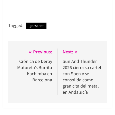
Tagged:
Ignescent
Navegación
Previous:
Next:
de
Crónica de Derby
Sun And Thunder
Motoreta’s Burrito
2026 cierra su cartel
entradas
Kachimba en
con Soen y se
Barcelona
consolida como
gran cita del metal
en Andalucía