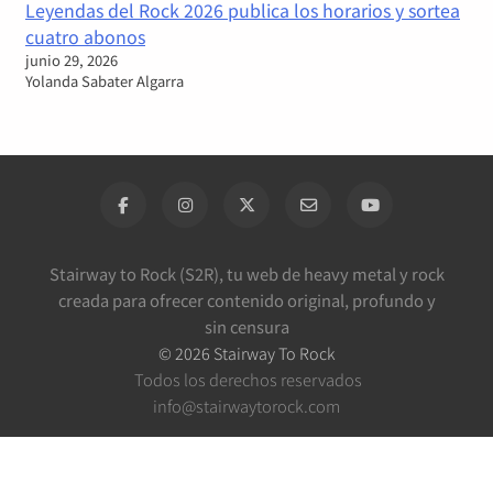
Leyendas del Rock 2026 publica los horarios y sortea
cuatro abonos
junio 29, 2026
Yolanda Sabater Algarra
Stairway to Rock (S2R), tu web de heavy metal y rock
creada para ofrecer contenido original, profundo y
sin censura
©
2026
Stairway To Rock
Todos los derechos reservados
info@stairwaytorock.com