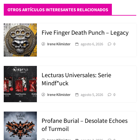
OTROS ARTÍCULOS INTERESANTES RELACIONADOS
Five Finger Death Punch – Legacy
Irene Kilmister
agosto 6, 2026
0
Lecturas Universales: Serie
Mindf*uck
Irene Kilmister
agosto 5, 2026
0
Profane Burial – Desolate Echoes
of Turmoil
Irene Kilmister
agosto 2, 2026
0