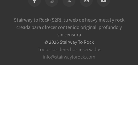
Stairway to Rock (S2R), tu web de heavy metal y rock
creada para ofrecer contenido original, profundo y
sin censura
©
2026
Stairway To Rock
Todos los derechos reservados
info@stairwaytorock.com