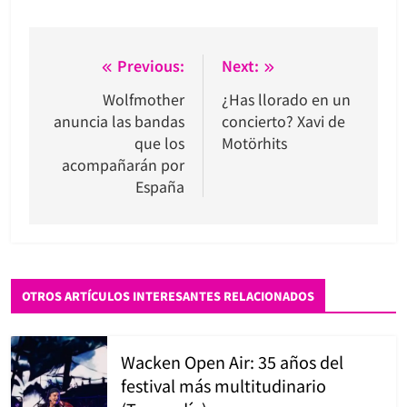
Navegación
Previous:
Next:
de
Wolfmother
¿Has llorado en un
anuncia las bandas
concierto? Xavi de
entradas
que los
Motörhits
acompañarán por
España
OTROS ARTÍCULOS INTERESANTES RELACIONADOS
Wacken Open Air: 35 años del
festival más multitudinario