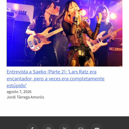
Entrevista a Saeko (Parte 2): ‘Lars Ratz era
encantador, pero a veces era completamente
estúpido’
agosto 7, 2026
Jordi Tàrrega Amorós