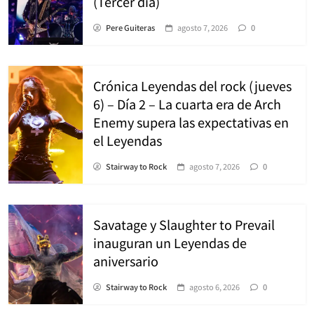
(Tercer día)
Pere Guiteras
agosto 7, 2026
0
Crónica Leyendas del rock (jueves
6) – Día 2 – La cuarta era de Arch
Enemy supera las expectativas en
el Leyendas
Stairway to Rock
agosto 7, 2026
0
Savatage y Slaughter to Prevail
inauguran un Leyendas de
aniversario
Stairway to Rock
agosto 6, 2026
0