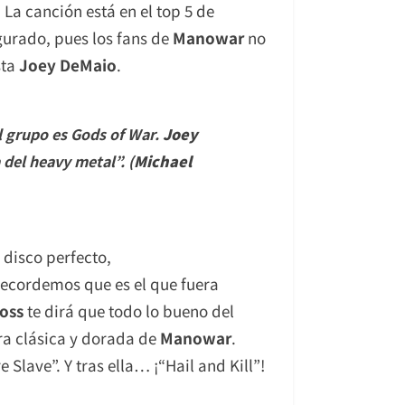
a canción está en el top 5 de
gurado, pues los fans de
Manowar
no
sta
Joey DeMaio
.
l grupo es Gods of War.
Joey
a del heavy metal
”.
(
Michael
 disco perfecto,
Recordemos que es el que fuera
oss
te dirá que todo lo bueno del
ra clásica y dorada de
Manowar
.
Slave”. Y tras ella… ¡“Hail and Kill”!