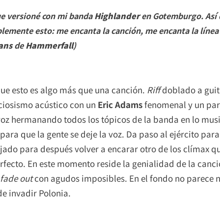
ue versioné con mi banda
Highlander
en Gotemburgo. Así q
mplemente esto: me encanta la canción, me encanta la línea
ans
de
Hammerfall
)
ue esto es algo más que una canción.
Riff
doblado a guit
eciosismo acústico con un
Eric Adams
fenomenal y un paró
voz hermanando todos los tópicos de la banda en lo musical
 para que la gente se deje la voz. Da paso al ejército para
do para después volver a encarar otro de los clímax que
perfecto. En este momento reside la genialidad de la canc
fade out
con agudos imposibles. En el fondo no parece 
de invadir Polonia.