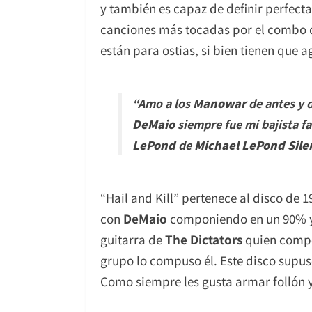
y también es capaz de definir perfect
canciones más tocadas por el combo de
están para ostias, si bien tienen que a
“
Amo a los
Manowar
de antes y 
DeMaio
siempre fue mi bajista fa
LePond
de
Michael LePond
Sile
“Hail and Kill” pertenece al disco de 
con
DeMaio
componiendo en un 90% 
guitarra de
The Dictators
quien compon
grupo lo compuso él. Este disco supu
Como siempre les gusta armar follón y 