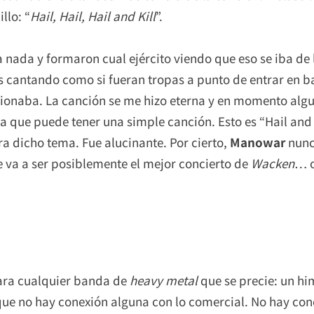
llo: “
Hail, Hail, Hail and Kill
”.
a nada y formaron cual ejército viendo que eso se iba de
as cantando como si fueran tropas a punto de entrar en b
sionaba. La canción se me hizo eterna y en momento alg
 que puede tener una simple canción. Esto es “Hail and K
a dicho tema. Fue alucinante. Por cierto,
Manowar
nunc
e va a ser posiblemente el mejor concierto de
Wacken
… o
para cualquier banda de
heavy metal
que se precie: un hi
ue no hay conexión alguna con lo comercial. No hay conc