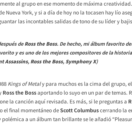
amente al grupo en ese momento de máxima creatividad. L
 Nueva York, y si a día de hoy no la tocasen hay lío ase
guantar las incontables salidas de tono de su líder y baji
después de
Ross the Boss
. De hecho, mi álbum favorito de
vorito y es uno de los mejores compositores de la histori
nt Assassins
,
Ross the Boss
,
Symphony X
)
1988
Kings of Metal
y para muchos es la cima del grupo, el
y
Ross the Boss
aportando lo suyo en un par de temas. 
e la canción aquí revisada. Es más, si le preguntas a
R
so el final momentáneo de
Scott Columbus
cerrando la e
polémica a un álbum tan brillante se le añadió “Pleasure 