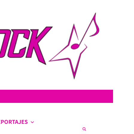
con la intención de ofrecer contenido original, profundo y sin censura.
co en la escena nacional e internacional.
EPORTAJES