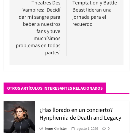
Theatres Des
Temptation y Battle
Vampires: ‘Decidí
Beast lideran una
dar mi sangre para
jornada para el
beber a nuestros
recuerdo
fans y tuve
muchísimos
problemas en todas
partes’
OTROS ARTÍCULOS INTERESANTES RELACIONADOS
¿Has llorado en un concierto?
Hynphernia de Death and Legacy
Irene Kilmister
agosto 1, 2026
0