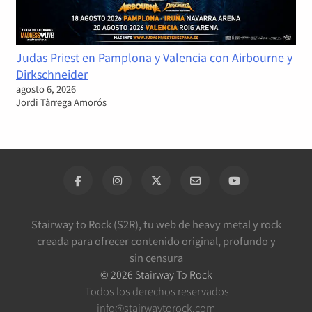
Judas Priest en Pamplona y Valencia con Airbourne y
Dirkschneider
agosto 6, 2026
Jordi Tàrrega Amorós
Stairway to Rock (S2R), tu web de heavy metal y rock
creada para ofrecer contenido original, profundo y
sin censura
©
2026
Stairway To Rock
Todos los derechos reservados
info@stairwaytorock.com