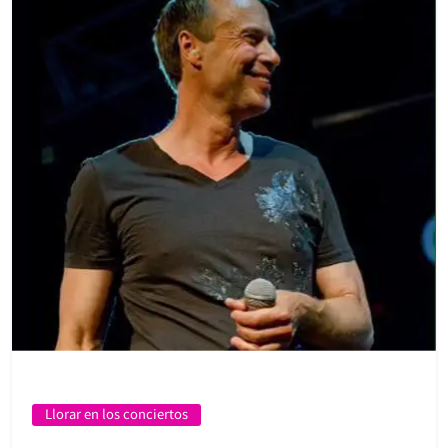
Llorar en los conciertos