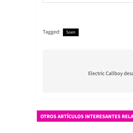
Tagged:
Soen
Navegación
de
Electric Callboy des
entradas
OTROS ARTÍCULOS INTERESANTES REL