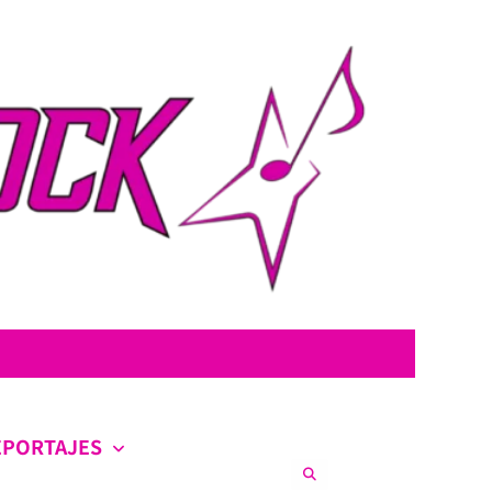
con la intención de ofrecer contenido original, profundo y sin censura.
co en la escena nacional e internacional.
EPORTAJES