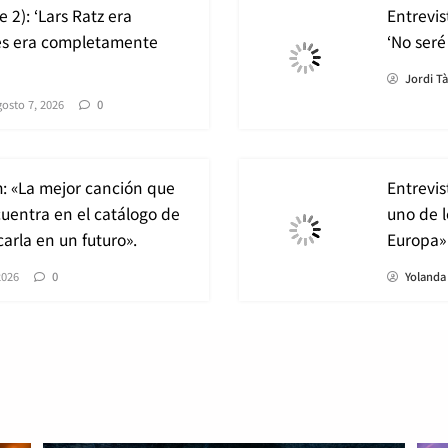
 2): ‘Lars Ratz era
Entrevis
es era completamente
‘No seré
Jordi T
gosto 7, 2026
0
h: «La mejor canción que
Entrevis
uentra en el catálogo de
uno de l
arla en un futuro».
Europa»
2026
0
Yolanda