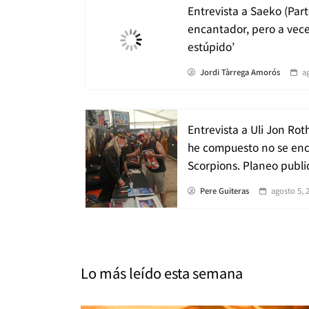
Entrevista a Saeko (Parte
encantador, pero a vec
estúpido’
Jordi Tàrrega Amorós
a
Entrevista a Uli Jon Rot
he compuesto no se enc
Scorpions. Planeo public
Pere Guiteras
agosto 5, 
Lo más leído
esta semana