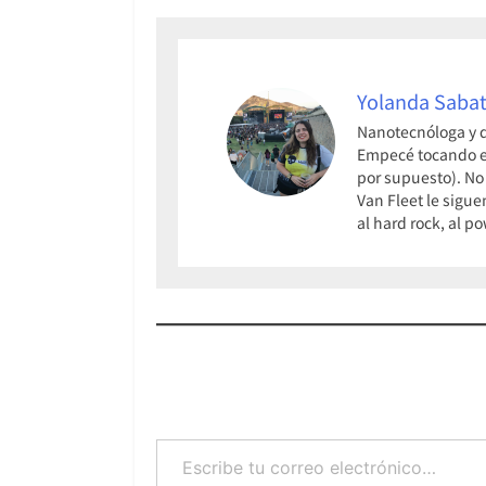
Yolanda Sabat
Nanotecnóloga y q
Empecé tocando el 
por supuesto). No
Van Fleet le sigue
al hard rock, al p
Escribe tu correo electrónico…