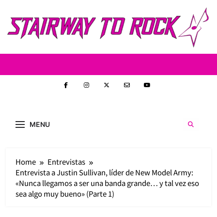
Skip
to
content
Stairway to
Stairway to Rock (S2R) es una nueva web de
heavy metal y rock creada con la intención de
Rock
MENU
ofrecer contenido original, profundo y sin
censura. Entrevistas reales y un enfoque
auténtico en la escena nacional e
internacional.
Home
Entrevistas
Entrevista a Justin Sullivan, líder de New Model Army:
«Nunca llegamos a ser una banda grande… y tal vez eso
sea algo muy bueno» (Parte 1)