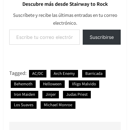
Descubre más desde Stairway to Rock
Suscríbete y recibe las últimas entradas en tu correo
electrónico.
Escribe tu correo electrónico…
Suscribirse
Tagged:
AC/DC
Arch Enemy
Barricada
Behemoth
Helloween
Iñigo Malvido
Iron Maiden
Jinjer
Judas Priest
Los Suaves
Michael Monroe