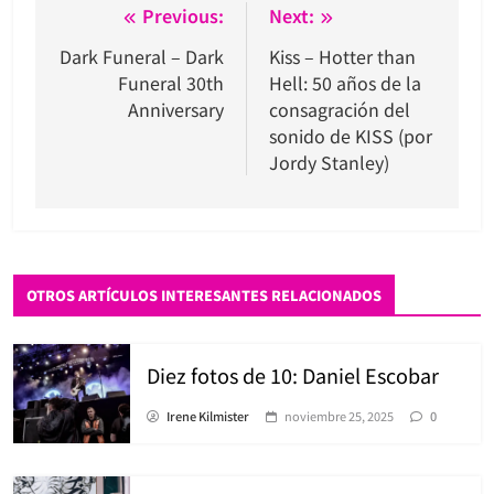
Navegación
Previous:
Next:
de
Dark Funeral – Dark
Kiss – Hotter than
Funeral 30th
Hell: 50 años de la
entradas
Anniversary
consagración del
sonido de KISS (por
Jordy Stanley)
OTROS ARTÍCULOS INTERESANTES RELACIONADOS
Diez fotos de 10: Daniel Escobar
Irene Kilmister
noviembre 25, 2025
0