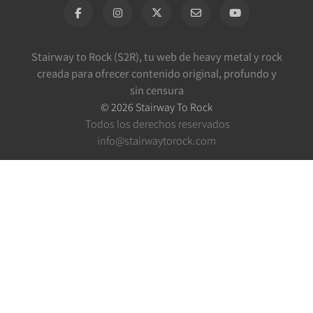
Stairway to Rock (S2R), tu web de heavy metal y rock
creada para ofrecer contenido original, profundo y
sin censura
©
2026
Stairway To Rock
Todos los derechos reservados
info@stairwaytorock.com