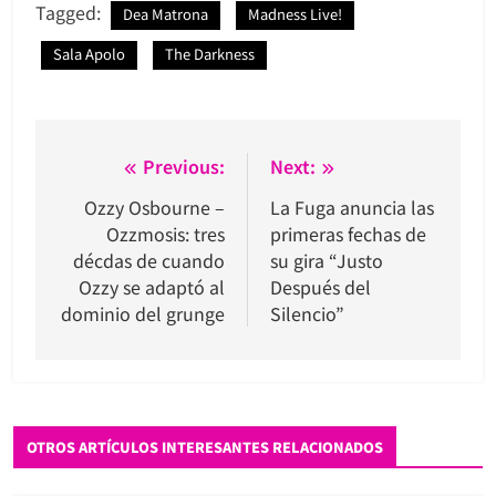
Tagged:
Dea Matrona
Madness Live!
Sala Apolo
The Darkness
Navegación
Previous:
Next:
de
Ozzy Osbourne –
La Fuga anuncia las
Ozzmosis: tres
primeras fechas de
entradas
décdas de cuando
su gira “Justo
Ozzy se adaptó al
Después del
dominio del grunge
Silencio”
OTROS ARTÍCULOS INTERESANTES RELACIONADOS