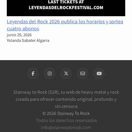
Leyendas del Rock 2026 publica los horarios y sortea
cuatro abonos
junio 29, 2026
Yolanda Sabater Algarra
Stairway to Rock (S2R), tu web de heavy metal y rock
creada para ofrecer contenido original, profundo y
sin censura
©
2026
Stairway To Rock
Todos los derechos reservados
info@stairwaytorock.com