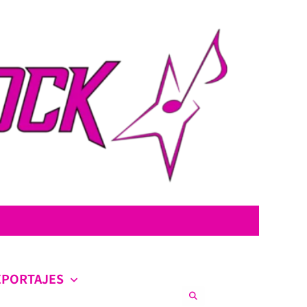
con la intención de ofrecer contenido original, profundo y sin censura.
co en la escena nacional e internacional.
EPORTAJES