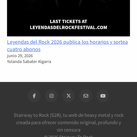
Leyendas del Rock 2026 publica los horarios y sortea
cuatro abonos
junio 29, 2026
Yolanda Sabater Algarra
Stairway to Rock (S2R), tu web de heavy metal y rock
creada para ofrecer contenido original, profundo y
sin censura
©
2026
Stairway To Rock