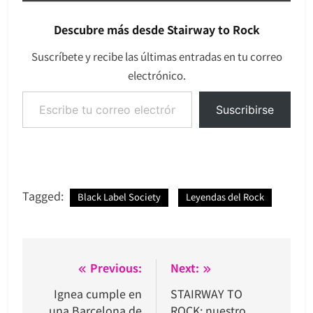
Descubre más desde Stairway to Rock
Suscríbete y recibe las últimas entradas en tu correo
electrónico.
Escribe tu correo electrónico…
Suscribirse
Tagged:
Black Label Society
Leyendas del Rock
Navegación
Previous:
Next:
de
Ignea cumple en
STAIRWAY TO
una Barcelona de
ROCK: nuestro