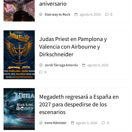
aniversario
Stairway to Rock
agosto 6, 2026
0
Judas Priest en Pamplona y
Valencia con Airbourne y
Dirkschneider
Jordi Tàrrega Amorós
agosto 6, 2026
0
Megadeth regresará a España en
2027 para despedirse de los
escenarios
Irene Kilmister
agosto 5, 2026
0