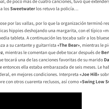
nal, de poco más de cuatro canciones, tuvo que extenders
 a los
Sweetwater
los retuvo la policía…
e por las vallas, por lo que la organización terminó res
hicas hippies deshojando una margarita, con el típico «
dia tableta. A continuación les tocaba salir a los blues
za a su cantante y guitarrista
«
The Bear»
, mientras le p
ez
, mientras le comentan que debe tocar después de
Ber
ue tocará una de las canciones favoritas de su marido
Da
ese entonces ella estaba embarazada de seis meses. Le 
ederal, en mejores condiciones. Interpreta
«
Joe Hill»
sobr
e con otros cuarenta reclusos, así como
«
Swing Low S