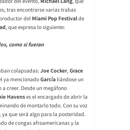
izador del evento,
Michael Lang
, que
s, tras encontrarse varias trabas
 productor del
Miami Pop Festival
de
ead
, que expresa lo siguiente:
dos, como si fueran
staban colapsadas:
Joe Cocker
,
Grace
 el ya mencionado
García
liándose un
n a creer. Desde un megáfono
hie Havens
es el encargado de abrir la
rminando de montarlo todo. Con su voz
, ya que será algo para la posteridad.
ado de congas afroamericanas y la