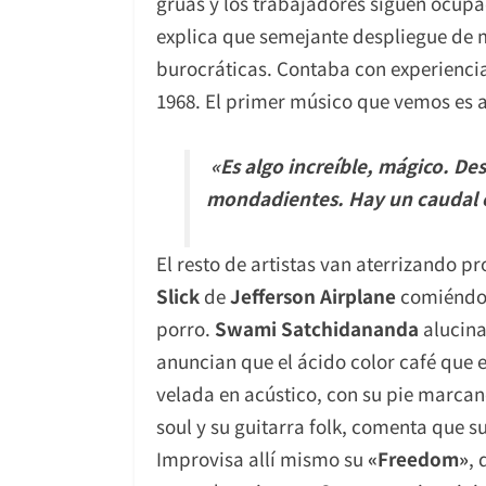
grúas y los trabajadores siguen ocupa
explica que semejante despliegue de m
burocráticas. Contaba con experiencia
1968. El primer músico que vemos es 
«Es algo increíble, mágico. Des
mondadientes. Hay un caudal c
El resto de artistas van aterrizando 
Slick
de
Jefferson Airplane
comiéndos
porro.
Swami Satchidananda
alucina
anuncian que el ácido color café que 
velada en acústico, con su pie marcan
soul y su guitarra folk, comenta que s
Improvisa allí mismo su
«F
reedom»
,