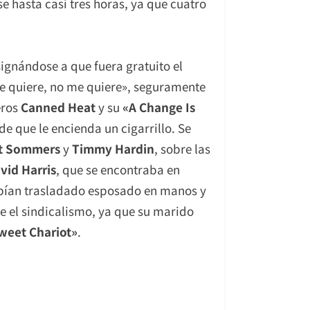
e hasta casi tres horas, ya que cuatro
ignándose a que fuera gratuito el
me quiere, no me quiere», seguramente
eros
Canned Heat
y su
«
A Change Is
ide que le encienda un cigarrillo. Se
t Sommers
y
Timmy Hardin
, sobre las
vid Harris
, que se encontraba en
habían trasladado esposado en manos y
e el sindicalismo, ya que su marido
weet Chariot»
.