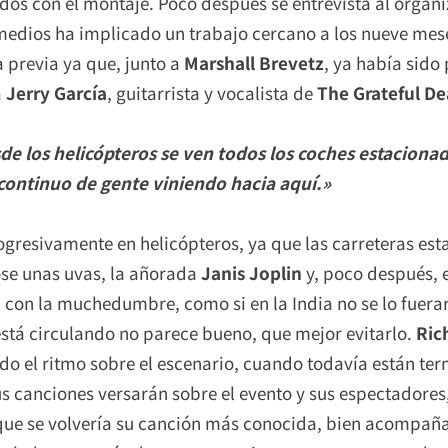
dos con el montaje. Poco después se entrevista al organ
edios ha implicado un trabajo cercano a los nueve mese
 previa ya que, junto a
Marshall Brevetz
, ya había sido
a
Jerry García
, guitarrista y vocalista de
The Grateful D
de los helicópteros se ven todos los coches estaciona
ontinuo de gente viniendo hacia aquí.»
progresivamente en helicópteros, ya que las carreteras e
e unas uvas, la añorada
Janis Joplin
y, poco después,
 con la muchedumbre, como si en la India no se lo fuera
está circulando no parece bueno, que mejor evitarlo.
Ric
do el ritmo sobre el escenario, cuando todavía están te
us canciones versarán sobre el evento y sus espectadores
 que se volvería su canción más conocida, bien acompañ