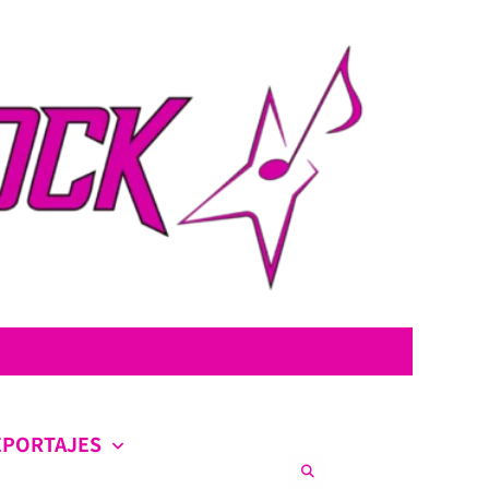
con la intención de ofrecer contenido original, profundo y sin censura.
co en la escena nacional e internacional.
EPORTAJES