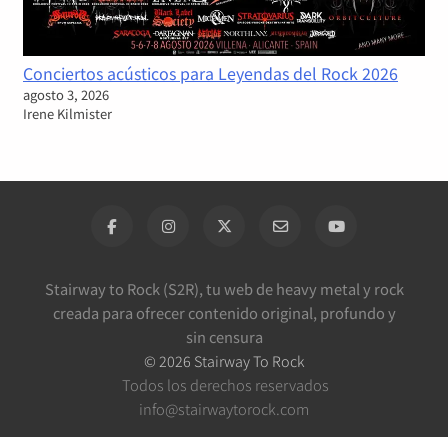
Conciertos acústicos para Leyendas del Rock 2026
agosto 3, 2026
Irene Kilmister
Stairway to Rock (S2R), tu web de heavy metal y rock
creada para ofrecer contenido original, profundo y
sin censura
©
2026
Stairway To Rock
Todos los derechos reservados
info@stairwaytorock.com