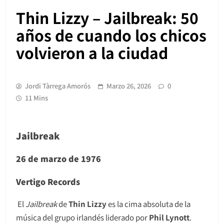
Thin Lizzy – Jailbreak: 50
años de cuando los chicos
volvieron a la ciudad
Jordi Tàrrega Amorós
Marzo 26, 2026
0
11 Mins
Jailbreak
26 de marzo de 1976
Vertigo Records
El
Jailbreak
de
Thin Lizzy
es la cima absoluta de la
música del grupo irlandés liderado por
Phil Lynott
.