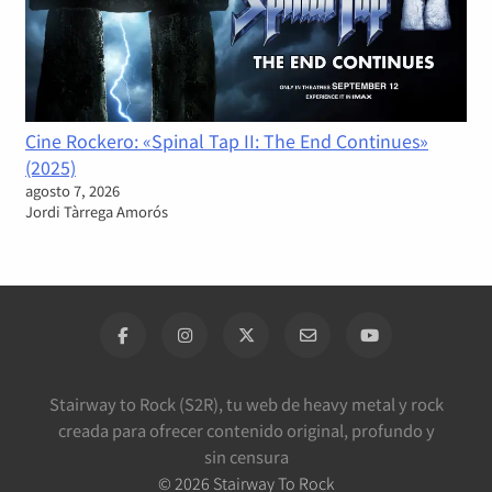
Cine Rockero: «Spinal Tap II: The End Continues»
(2025)
agosto 7, 2026
Jordi Tàrrega Amorós
Stairway to Rock (S2R), tu web de heavy metal y rock
creada para ofrecer contenido original, profundo y
sin censura
©
2026
Stairway To Rock