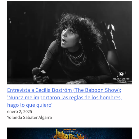
Entrevista a Cecilia Boström (The Baboon Show):
'Nunca me importaron las reglas de los hombres,
hago lo que quiero'
enero 2, 2025
Yolanda Sabater Algarra