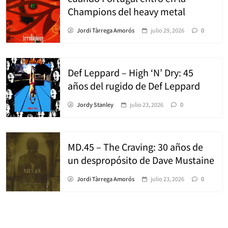
Champions del heavy metal
Jordi Tàrrega Amorós
julio 29, 2026
0
Def Leppard – High ‘N’ Dry: 45
años del rugido de Def Leppard
Jordy Stanley
julio 23, 2026
0
MD.45 – The Craving: 30 años de
un despropósito de Dave Mustaine
Jordi Tàrrega Amorós
julio 23, 2026
0