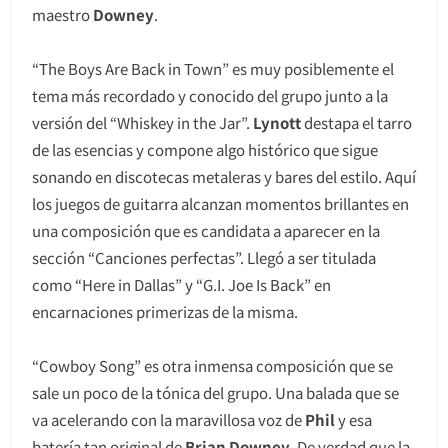
maestro
Downey
.
“The Boys Are Back in Town” es muy posiblemente el
tema más recordado y conocido del grupo junto a la
versión del “Whiskey in the Jar”.
Lynott
destapa el tarro
de las esencias y compone algo histórico que sigue
sonando en discotecas metaleras y bares del estilo. Aquí
los juegos de guitarra alcanzan momentos brillantes en
una composición que es candidata a aparecer en la
sección “Canciones perfectas”. Llegó a ser titulada
como “Here in Dallas” y “G.I. Joe Is Back” en
encarnaciones primerizas de la misma.
“Cowboy Song” es otra inmensa composición que se
sale un poco de la tónica del grupo. Una balada que se
va acelerando con la maravillosa voz de
Phil
y esa
batería tan original de
Brian Downey
. De verdad que la