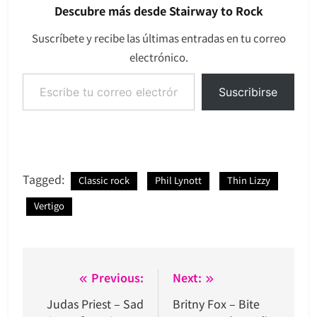
Descubre más desde Stairway to Rock
Suscríbete y recibe las últimas entradas en tu correo
electrónico.
Escribe tu correo electrónico…
Suscribirse
Tagged:
Classic rock
Phil Lynott
Thin Lizzy
Vertigo
Navegación
Previous:
Next:
de
Judas Priest – Sad
Britny Fox – Bite