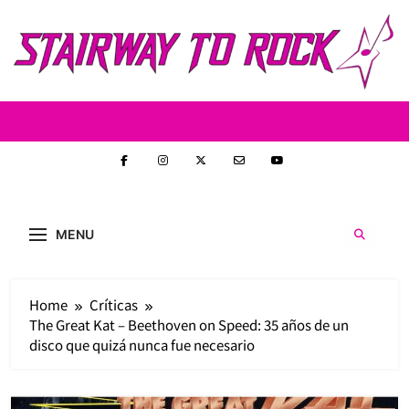
Skip
to
content
Stairway to
Stairway to Rock (S2R) es una nueva web de
heavy metal y rock creada con la intención de
Rock
MENU
ofrecer contenido original, profundo y sin
censura. Entrevistas reales y un enfoque
auténtico en la escena nacional e
internacional.
Home
Críticas
The Great Kat – Beethoven on Speed: 35 años de un
disco que quizá nunca fue necesario