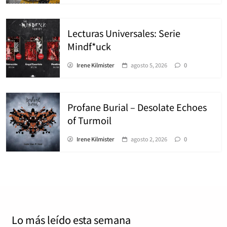
Lecturas Universales: Serie
Mindf*uck
Irene Kilmister
agosto 5, 2026
0
Profane Burial – Desolate Echoes
of Turmoil
Irene Kilmister
agosto 2, 2026
0
Lo más leído
esta semana