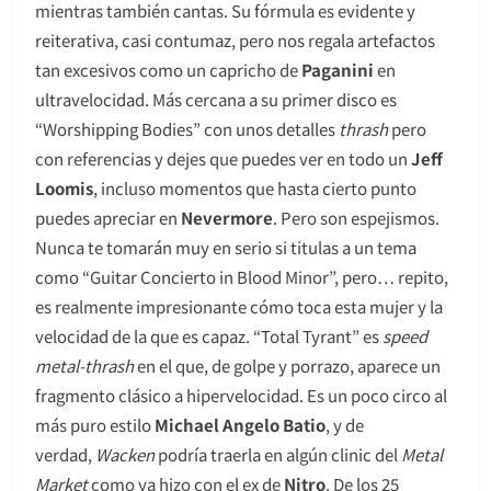
mientras también cantas. Su fórmula es evidente y
reiterativa, casi contumaz, pero nos regala artefactos
tan excesivos como un capricho de
Paganini
en
ultravelocidad. Más cercana a su primer disco es
“Worshipping Bodies” con unos detalles
thrash
pero
con referencias y dejes que puedes ver en todo un
Jeff
Loomis
, incluso momentos que hasta cierto punto
puedes apreciar en
Nevermore
. Pero son espejismos.
Nunca te tomarán muy en serio si titulas a un tema
como “Guitar Concierto in Blood Minor”, pero… repito,
es realmente impresionante cómo toca esta mujer y la
velocidad de la que es capaz. “Total Tyrant” es
speed
metal-thrash
en el que, de golpe y porrazo, aparece un
fragmento clásico a hipervelocidad. Es un poco circo al
más puro estilo
Michael Angelo Batio
, y de
verdad,
Wacken
podría traerla en algún clinic del
Metal
Market
como ya hizo con el ex de
Nitro
. De los 25