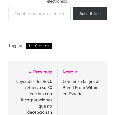
electrónico.
Escribe tu correo electrónico…
Suscribirse
Tagged:
The Great Kat
Navegación
Previous:
Next:
de
Leyendas del Rock
Comienza la gira de
refuerza su XX
Bleed From Within
entradas
edición con
en España
incorporaciones
que no
decepcionan