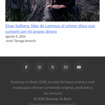
Einar Solberg, líder de Leprous: el primer disco que
compré con mi propio dinero
agosto 9, 2026
Jordi Tàrrega Amorós
Stairway to Rock (S2R), tu web de heavy metal y rock
creada para ofrecer contenido original, profundo y
sin censura
©
2026
Stairway To Rock
Todos los derechos reservados