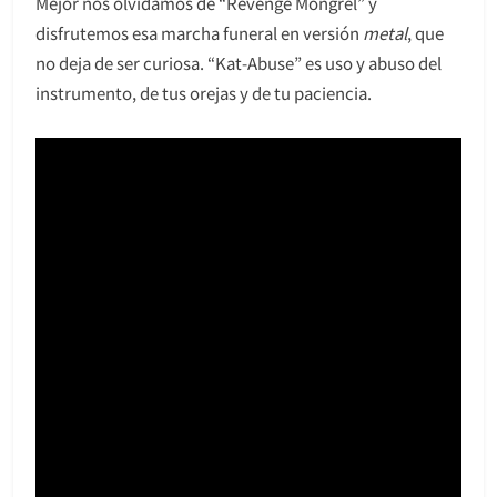
Mejor nos olvidamos de “Revenge Mongrel” y
disfrutemos esa marcha funeral en versión
metal
, que
no deja de ser curiosa. “Kat-Abuse” es uso y abuso del
instrumento, de tus orejas y de tu paciencia.