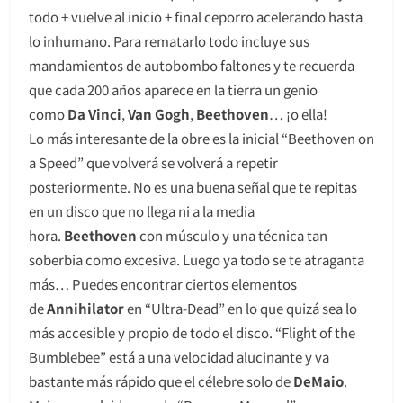
todo + vuelve al inicio + final ceporro acelerando hasta
lo inhumano. Para rematarlo todo incluye sus
mandamientos de autobombo faltones y te recuerda
que cada 200 años aparece en la tierra un genio
como
Da Vinci
,
Van Gogh
,
Beethoven
… ¡o ella!
Lo más interesante de la obre es la inicial “Beethoven on
a Speed” que volverá se volverá a repetir
posteriormente. No es una buena señal que te repitas
en un disco que no llega ni a la media
hora.
Beethoven
con músculo y una técnica tan
soberbia como excesiva. Luego ya todo se te atraganta
más… Puedes encontrar ciertos elementos
de
Annihilator
en “Ultra-Dead” en lo que quizá sea lo
más accesible y propio de todo el disco. “Flight of the
Bumblebee” está a una velocidad alucinante y va
bastante más rápido que el célebre solo de
DeMaio
.