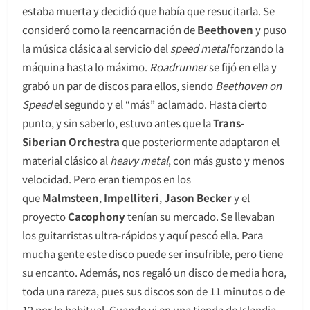
estaba muerta y decidió que había que resucitarla. Se
consideró como la reencarnación de
Beethoven
y puso
la música clásica al servicio del
speed metal
forzando la
máquina hasta lo máximo.
Roadrunner
se fijó en ella y
grabó un par de discos para ellos, siendo
Beethoven on
Speed
el segundo y el “más” aclamado. Hasta cierto
punto, y sin saberlo, estuvo antes que la
Trans-
Siberian Orchestra
que posteriormente adaptaron el
material clásico al
heavy metal
, con más gusto y menos
velocidad. Pero eran tiempos en los
que
Malmsteen
,
Impelliteri
,
Jason Becker
y el
proyecto
Cacophony
tenían su mercado. Se llevaban
los guitarristas ultra-rápidos y aquí pescó ella. Para
mucha gente este disco puede ser insufrible, pero tiene
su encanto. Además, nos regaló un disco de media hora,
toda una rareza, pues sus discos son de 11 minutos o de
12 por lo habitual. Cuando vi en una tienda de Islandia