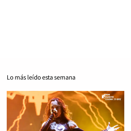
«Todo lo que quiero eres tu» de Violeta
Reed
Irene Kilmister
diciembre 24, 2025
0
5 mins
Querido Santa: Todo lo que quería esta Navidad era
estar en Nueva York y besar a un tío bueno…
Read More
Lo más leído
esta semana