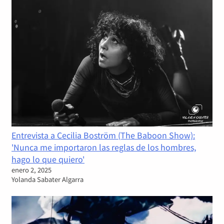
Entrevista a Cecilia Boström (The Baboon Show):
'Nunca me importaron las reglas de los hombres,
hago lo que quiero'
enero 2, 2025
Yolanda Sabater Algarra