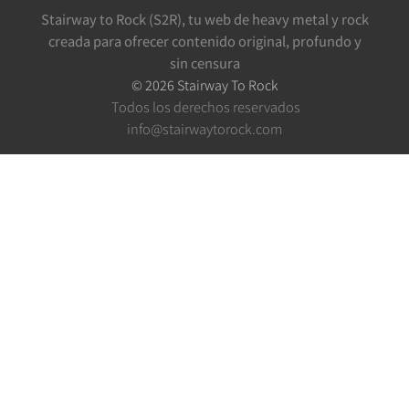
Stairway to Rock (S2R), tu web de heavy metal y rock
creada para ofrecer contenido original, profundo y
sin censura
©
2026
Stairway To Rock
Todos los derechos reservados
info@stairwaytorock.com