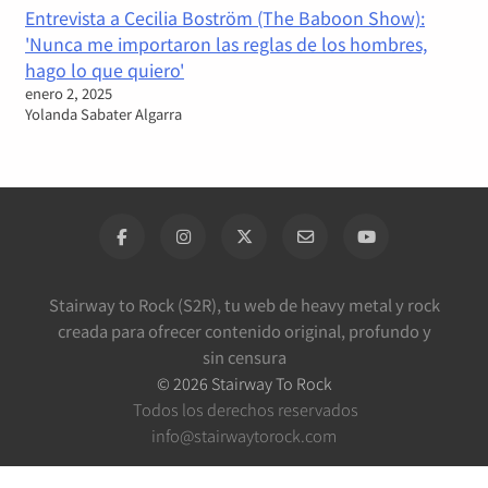
Entrevista a Cecilia Boström (The Baboon Show):
'Nunca me importaron las reglas de los hombres,
hago lo que quiero'
enero 2, 2025
Yolanda Sabater Algarra
Stairway to Rock (S2R), tu web de heavy metal y rock
creada para ofrecer contenido original, profundo y
sin censura
©
2026
Stairway To Rock
Todos los derechos reservados
info@stairwaytorock.com