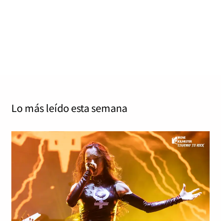
Jordi Tàrrega Amorós
marzo 20, 2025
0
3 mins
El estadounidense Ryan Adams actuará el 28 de marzo
de 2025 en Barcelona (Paral·lel 62) y obviamente… ¡ya
no quedan entradas! Adams,…
Read More
Lo más leído
esta semana